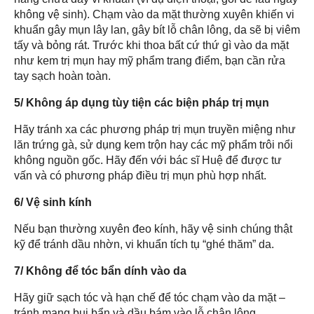
không vệ sinh). Chạm vào da mặt thường xuyên khiến vi
khuẩn gây mụn lây lan, gây bít lỗ chân lông, da sẽ bị viêm
tấy và bỏng rát. Trước khi thoa bất cứ thứ gì vào da mặt
như kem trị mụn hay mỹ phẩm trang điểm, bạn cần rửa
tay sạch hoàn toàn.
5/ Không áp dụng tùy tiện các biện pháp trị mụn
Hãy tránh xa các phương pháp trị mụn truyền miệng như
lăn trứng gà, sử dụng kem trộn hay các mỹ phẩm trôi nổi
không nguồn gốc. Hãy đến với bác sĩ Huệ để được tư
vấn và có phương pháp điều trị mụn phù hợp nhất.
6/ Vệ sinh kính
Nếu bạn thường xuyên đeo kính, hãy vệ sinh chúng thật
kỹ để tránh dầu nhờn, vi khuẩn tích tụ “ghé thăm” da.
7/ Không để tóc bẩn dính vào da
Hãy giữ sạch tóc và hạn chế để tóc chạm vào da mặt –
tránh mang bụi bẩn và dầu bám vào lỗ chân lông.