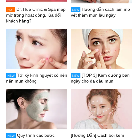
Dr. Huệ Clinic & Spa mập
Hướng dẫn cách làm mờ
HOT
NEW
mờ trong hoạt động, lừa dối
vết thâm mụn lâu ngày
khách hàng?
Tới kỳ kinh nguyệt có nên
[TOP 3] Kem dưỡng ban
NEW
NEW
nặn mụn không
ngày cho da dầu mụn
Quy trình các bước
[Hướng Dẫn] Cách bôi kem
NEW