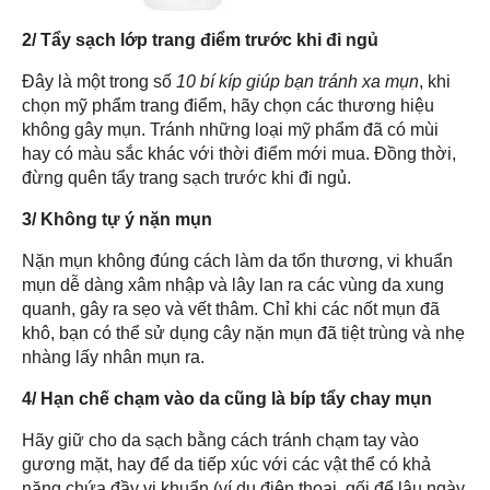
2/ Tẩy sạch lớp trang điểm trước khi đi ngủ
Đây là một trong số
10 bí kíp giúp bạn tránh xa mụn
, khi
chọn mỹ phẩm trang điểm, hãy chọn các thương hiệu
không gây mụn. Tránh những loại mỹ phẩm đã có mùi
hay có màu sắc khác với thời điểm mới mua. Đồng thời,
đừng quên tẩy trang sạch trước khi đi ngủ.
3/ Không tự ý nặn mụn
Nặn mụn không đúng cách làm da tổn thương, vi khuẩn
mụn dễ dàng xâm nhập và lây lan ra các vùng da xung
quanh, gây ra sẹo và vết thâm. Chỉ khi các nốt mụn đã
khô, bạn có thể sử dụng cây nặn mụn đã tiệt trùng và nhẹ
nhàng lấy nhân mụn ra.
4/ Hạn chế chạm vào da cũng là bíp tẩy chay mụn
Hãy giữ cho da sạch bằng cách tránh chạm tay vào
gương mặt, hay để da tiếp xúc với các vật thể có khả
năng chứa đầy vi khuẩn (ví dụ điện thoại, gối để lâu ngày