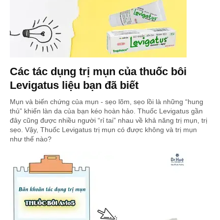
Các tác dụng trị mụn của thuốc bôi
Levigatus liệu bạn đã biết
Mụn và biến chứng của mụn - sẹo lõm, sẹo lồi là những “hung
thủ” khiến làn da của bạn kéo hoàn hảo. Thuốc Levigatus gần
đây cũng được nhiều người “rỉ tai” nhau về khả năng trị mụn, trị
sẹo. Vậy, Thuốc Levigatus trị mụn có được không và trị mụn
như thế nào?