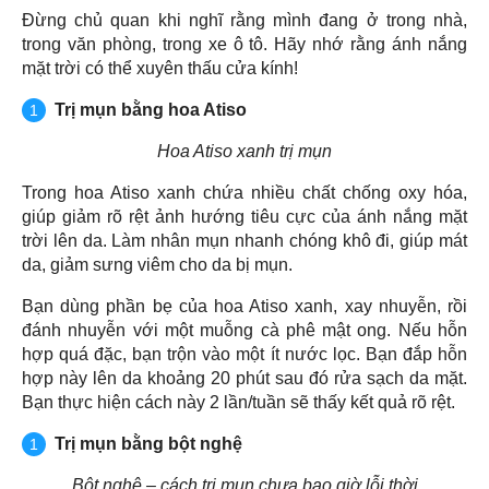
Đừng chủ quan khi nghĩ rằng mình đang ở trong nhà,
trong văn phòng, trong xe ô tô. Hãy nhớ rằng ánh nắng
mặt trời có thể xuyên thấu cửa kính!
Trị mụn bằng hoa Atiso
Hoa Atiso xanh trị mụn
Trong hoa Atiso xanh chứa nhiều chất chống oxy hóa,
giúp giảm rõ rệt ảnh hướng tiêu cực của ánh nắng mặt
trời lên da. Làm nhân mụn nhanh chóng khô đi, giúp mát
da, giảm sưng viêm cho da bị mụn.
Bạn dùng phần bẹ của hoa Atiso xanh, xay nhuyễn, rồi
đánh nhuyễn với một muỗng cà phê mật ong. Nếu hỗn
hợp quá đặc, bạn trộn vào một ít nước lọc. Bạn đắp hỗn
hợp này lên da khoảng 20 phút sau đó rửa sạch da mặt.
Bạn thực hiện cách này 2 lần/tuần sẽ thấy kết quả rõ rệt.
Trị mụn bằng bột nghệ
Bột nghệ – cách trị mụn chưa bao giờ lỗi thời