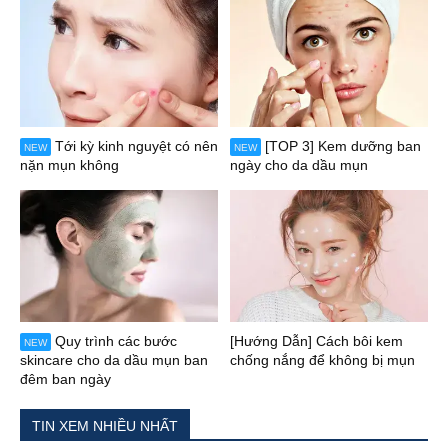
Tới kỳ kinh nguyệt có nên
[TOP 3] Kem dưỡng ban
NEW
NEW
nặn mụn không
ngày cho da dầu mụn
Quy trình các bước
[Hướng Dẫn] Cách bôi kem
NEW
skincare cho da dầu mụn ban
chống nắng để không bị mụn
đêm ban ngày
TIN XEM NHIỀU NHẤT