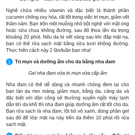
Nghệ chứa nhiều vitamin và đặc biệt là thành phần
cucumin chống oxy hóa, rất tốt trong việc trị mụn, giảm vết
thâm nám. Bạn trộn một muỗng nhỏ bột nghệ với mật ong
hoặc sữa chua không đường, sau đó thoa lên da trong
khoảng 20 phút. Nếu da bị vết vàng sau khi đắp mặt nạ,
bạn có thể rửa sạch mặt bằng sữa tươi không đường.
Thực hiện cách này 2 lần/tuần bạn nha!
Trị mụn và dưỡng ẩm cho da bằng nha đam
Gel nha đam vừa trị mụn vừa cấp ẩm
Nha đam có thể dễ dàng và nhanh chóng đem lại cho
bạn làn da mịn màng, giảm mụn, trắng da, căng da và
đặc biệt với dân công sở thường xuyên ngồi máy lạnh
dẫn tới da khô thì nha đam giúp dưỡng ẩm rất tốt cho da.
Bạn rửa sạch lá nha đam, lột bỏ vỏ xanh, dùng phần gel
sau đó để lớp mặt nạ này trên da thêm 10 phút rồi rửa
sạch mặt.