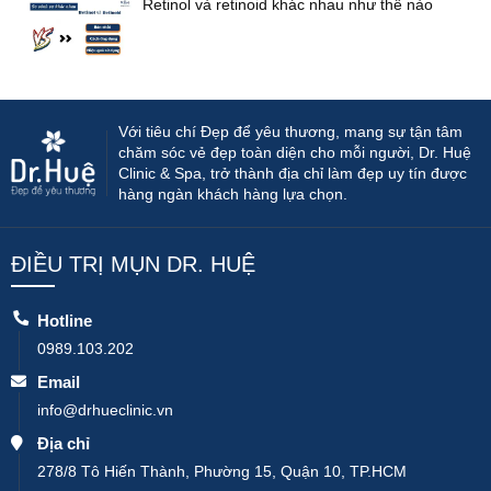
Retinol và retinoid khác nhau như thế nào
Với tiêu chí Đẹp để yêu thương, mang sự tận tâm
chăm sóc vẻ đẹp toàn diện cho mỗi người, Dr. Huệ
Clinic & Spa, trở thành địa chỉ làm đẹp uy tín được
hàng ngàn khách hàng lựa chọn.
ĐIỀU TRỊ MỤN DR. HUỆ
Hotline
0989.103.202
Email
info@drhueclinic.vn
Địa chỉ
278/8 Tô Hiến Thành, Phường 15, Quận 10, TP.HCM