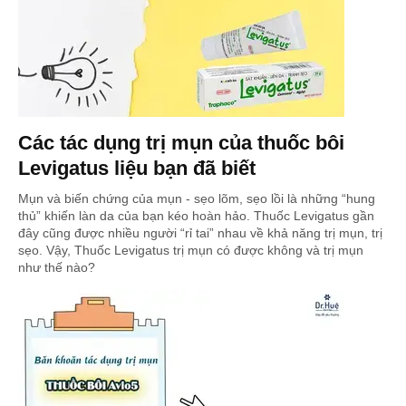
Các tác dụng trị mụn của thuốc bôi
Levigatus liệu bạn đã biết
Mụn và biến chứng của mụn - sẹo lõm, sẹo lồi là những “hung
thủ” khiến làn da của bạn kéo hoàn hảo. Thuốc Levigatus gần
đây cũng được nhiều người “rỉ tai” nhau về khả năng trị mụn, trị
sẹo. Vậy, Thuốc Levigatus trị mụn có được không và trị mụn
như thế nào?