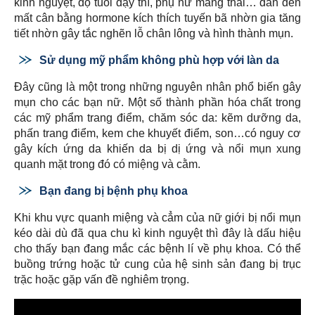
kinh nguyệt, độ tuổi dậy thì, phụ nữ mang thai… dẫn đến
mất cân bằng hormone kích thích tuyến bã nhờn gia tăng
tiết nhờn gây tắc nghẽn lỗ chân lông và hình thành mụn.
Sử dụng mỹ phẩm không phù hợp với làn da
Đây cũng là một trong những nguyên nhân phổ biến gây
mụn cho các bạn nữ. Một số thành phần hóa chất trong
các mỹ phẩm trang điểm, chăm sóc da: kẽm dưỡng da,
phấn trang điểm, kem che khuyết điểm, son…có nguy cơ
gây kích ứng da khiến da bị dị ứng và nổi mụn xung
quanh mặt trong đó có miệng và cằm.
Bạn đang bị bệnh phụ khoa
Khi khu vực quanh miệng và cẳm của nữ giới bị nổi mụn
kéo dài dù đã qua chu kì kinh nguyệt thì đây là dấu hiệu
cho thấy bạn đang mắc các bệnh lí về phụ khoa. Có thể
buồng trứng hoặc tử cung của hệ sinh sản đang bị trục
trặc hoặc gặp vấn đề nghiêm trọng.