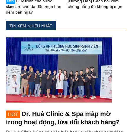
Quy trình các bước
[Hướng Dẫn] Cách bôi kem
NEW
skincare cho da dầu mụn ban
chống nắng để không bị mụn
đêm ban ngày
TIN XEM NHIỀU NHẤT
Dr. Huệ Clinic & Spa mập mờ
HOT
trong hoạt động, lừa dối khách hàng?