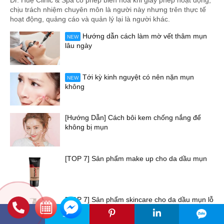
Dr. Huệ Clinic & Spa có phép biến hoá khi giấy phép hoạt động,
chịu trách nhiệm chuyên môn là người này nhưng trên thực tế
hoạt động, quảng cáo và quản lý lại là người khác.
Hướng dẫn cách làm mờ vết thâm mụn
NEW
lâu ngày
Tới kỳ kinh nguyệt có nên nặn mụn
NEW
không
[Hướng Dẫn] Cách bôi kem chống nắng để
không bị mụn
[TOP 7] Sản phẩm make up cho da dầu mụn
[TOP 7] Sản phẩm skincare cho da dầu mụn lỗ
chân lông to