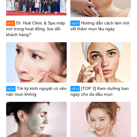
Dr. Huệ Clinic & Spa mập
Hướng dẫn cách làm mờ
HOT
NEW
mờ trong hoạt động, lừa dối
vết thâm mụn lâu ngày
khách hàng?
Tới kỳ kinh nguyệt có nên
[TOP 3] Kem dưỡng ban
NEW
NEW
nặn mụn không
ngày cho da dầu mụn