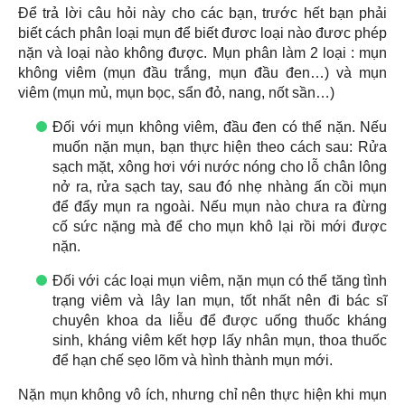
Để trả lời câu hỏi này cho các bạn, trước hết bạn phải
biết cách phân loại mụn để biết đươc loại nào đươc phép
nặn và loại nào không được. Mụn phân làm 2 loại : mụn
không viêm (mụn đầu trắng, mụn đầu đen…) và mụn
viêm (mụn mủ, mụn bọc, sẩn đỏ, nang, nốt sần…)
Đối với mụn không viêm, đầu đen có thể nặn. Nếu
muốn nặn mụn, bạn thực hiện theo cách sau: Rửa
sạch mặt, xông hơi với nước nóng cho lỗ chân lông
nở ra, rửa sạch tay, sau đó nhẹ nhàng ấn cồi mụn
để đẩy mụn ra ngoài. Nếu mụn nào chưa ra đừng
cố sức nặng mà để cho mụn khô lại rồi mới được
nặn.
Đối với các loại mụn viêm, nặn mụn có thể tăng tình
trạng viêm và lây lan mụn, tốt nhất nên đi bác sĩ
chuyên khoa da liễu để được uống thuốc kháng
sinh, kháng viêm kết hợp lấy nhân mụn, thoa thuốc
để hạn chế sẹo lõm và hình thành mụn mới.
Nặn mụn không vô ích, nhưng chỉ nên thực hiện khi mụn