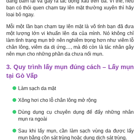
dàng bám lại và gây ra tác động xấu trên da. Vì thế, nếu
bạn có thói quen chạm tay lên mặt thường xuyên thì hãy
loại bỏ ngay.
Mỗi một lần bạn chạm tay lên mặt là vô tình bạn đã đưa
một lượng lớn vi khuẩn lên da của mình. Nó không chỉ
làm tình trạng mụn trở nên nghiêm trọng hơn như viêm lỗ
chân lông, viêm da dị ứng…, mà đó còn là tác nhân gây
nên mụn cho những phần da chưa nổi mụn.
3. Quy trình lấy mụn đúng cách – Lấy mụn
tại Gò Vấp
Làm sạch da mặt
Xông hơi cho lỗ chân lông mở rộng
Dùng dụng cụ chuyên dụng để đẩy những nhân
mụn ra ngoài
Sau khi lấy mụn, cần làm sạch vùng da được lấy
mụn bằng cồn sát trùng hoặc dung dịch sát trùng.