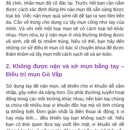
đã chín, nhân mụn đã cô đặc lại. Trước hết bạn cần nắm
được cách xác định đúng khi nào mụn đã sẵn sàng được
loại bỏ. Việc nặn mụn quá sớm rất dễ tạo ra sẹo lõm trên
da. Cần vô trùng cho dụng cụ lấy mụn cũng như tay của
mình. Và với mỗi một loại mụn sẽ có cách loại bỏ khác
nhau. Hơn nữa, tự ý nặn mụn ở nhà thường không được
vệ sinh, rất dễ bị nhiễm trùng. Nếu có thể, bạn hãy đến
những cơ sở điều trị mụn có bác sĩ chuyên khoa để được
thăm khám và lấy mụn một cách sạch sẽ và an toàn.
2. Không được nặn và sờ mụn bằng tay –
Điều trị mụn Gò Vấp
Sử dụng tay để nặn mụn, sẽ khiến cho vi khuẩn dễ xâm
nhập, gây viêm da nặng hơn. Do phải thường xuyên hoạt
động trong các môi trường khác nhau, nên bàn tay chúng
ta chứa rất nhiều loại vi khuẩn độc hại mà vô tình chúng
ta không biết. Đơn giản nhất là điện thoại di động, ti vi
hay máy tính… đều khiến tay bạn không sạch sẽ. Nếu
bạn có thói quen đưa tay vuốt lên mặt, vi khuẩn sẽ dễ