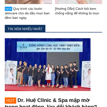
Quy trình các bước
[Hướng Dẫn] Cách bôi kem
NEW
skincare cho da dầu mụn ban
chống nắng để không bị mụn
đêm ban ngày
TIN XEM NHIỀU NHẤT
Dr. Huệ Clinic & Spa mập mờ
HOT
trong hoạt động, lừa dối khách hàng?