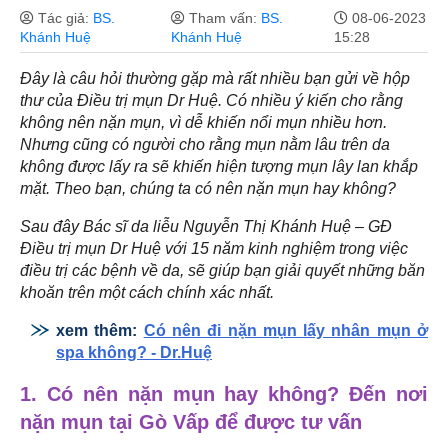
Tác giả:
BS.
Tham vấn:
BS.
08-06-2023
Khánh Huệ
Khánh Huệ
15:28
Đây là câu hỏi thường gặp mà rất nhiều bạn gửi về hộp
thư của Điều trị mụn Dr Huệ. Có nhiều ý kiến cho rằng
không nên nặn mụn, vì dễ khiến nổi mụn nhiều hơn.
Nhưng cũng có người cho rằng mụn nằm lâu trên da
không được lấy ra sẽ khiến hiện tượng mụn lây lan khắp
mặt. Theo bạn, chúng ta có nên nặn mụn hay không?
Sau đây Bác sĩ da liễu Nguyễn Thị Khánh Huệ – GĐ
Điều trị mụn Dr Huệ với 15 năm kinh nghiệm trong việc
điều trị các bệnh về da, sẽ giúp bạn giải quyết những băn
khoăn trên một cách chính xác nhất.
xem thêm:
Có nên đi nặn mụn lấy nhân mụn ở
spa không? - Dr.Huệ
1. Có nên nặn mụn hay không? Đến nơi
nặn mụn tại Gò Vấp để được tư vấn