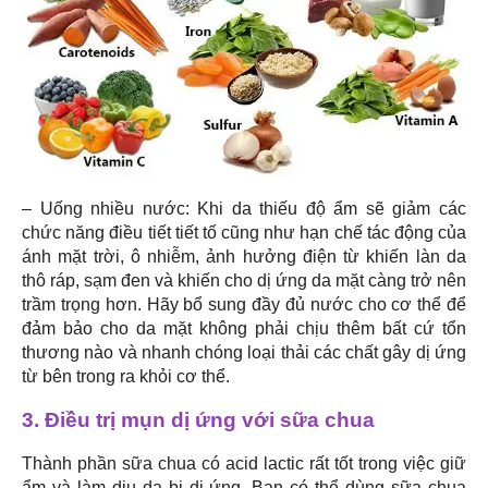
– Uống nhiều nước: Khi da thiếu độ ẩm sẽ giảm các
chức năng điều tiết tiết tố cũng như hạn chế tác động của
ánh mặt trời, ô nhiễm, ảnh hưởng điện từ khiến làn da
thô ráp, sạm đen và khiến cho dị ứng da mặt càng trở nên
trầm trọng hơn. Hãy bổ sung đầy đủ nước cho cơ thể để
đảm bảo cho da mặt không phải chịu thêm bất cứ tổn
thương nào và nhanh chóng loại thải các chất gây dị ứng
từ bên trong ra khỏi cơ thể.
3. Điều trị mụn dị ứng với sữa chua
Thành phần sữa chua có acid lactic rất tốt trong việc giữ
ẩm và làm dịu da bị dị ứng. Bạn có thể dùng sữa chua