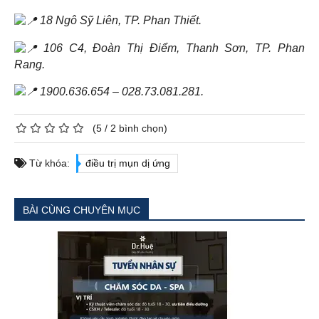
18 Ngô Sỹ Liên, TP. Phan Thiết.
106 C4, Đoàn Thị Điểm, Thanh Sơn, TP. Phan
Rang.
1900.636.654 – 028.73.081.281.
(
5
/
2
bình chọn)
Từ khóa:
điều trị mụn dị ứng
BÀI CÙNG CHUYÊN MỤC