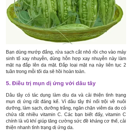
Bạn dùng mướp đắng, rửa sạch cắt nhỏ rồi cho vào máy
sinh tố xay nhuyễn, dùng hỗn hợp xay nhuyễn này làm
mặt nạ đắp lên da mặt. Đắp loại mặt nạ này liên tục 2
tuần trong mỗi tối da sẽ hồi hoàn toàn.
5. Điều trị mụn dị ứng với dâu tây
Dâu tây có tác dụng làm dịu da và cải thiện tình trạng
mụn dị ứng rất đáng kể. Vì dâu tây thì nổi trội về nuôi
dưỡng, làm sạch, dưỡng trắng, ngăn chặn viêm da do có
chứa rất nhiều vitamin C. Các bạn biết đấy, vitamin C
chính là vũ khí giúp tăng cường sức đề kháng cơ thể, cải
thiện nhanh tình trạng dị ứng da.