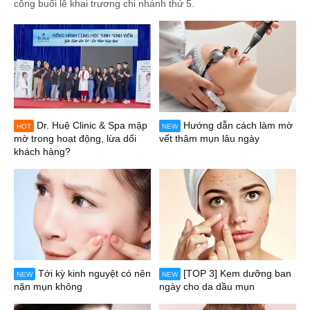
công buổi lễ khai trương chi nhánh thứ 5.
Dr. Huệ Clinic & Spa mập
Hướng dẫn cách làm mờ
HOT
NEW
mờ trong hoạt động, lừa dối
vết thâm mụn lâu ngày
khách hàng?
Tới kỳ kinh nguyệt có nên
[TOP 3] Kem dưỡng ban
NEW
NEW
nặn mụn không
ngày cho da dầu mụn