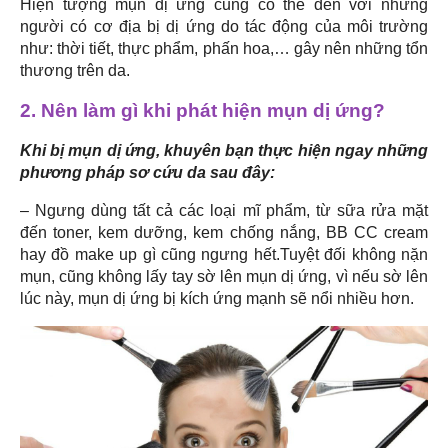
Hiện tượng mụn dị ứng cũng có thể đến với những
người có cơ địa bị dị ứng do tác động của môi trường
như: thời tiết, thực phẩm, phấn hoa,… gây nên những tổn
thương trên da.
2. Nên làm gì khi phát hiện mụn dị ứng?
Khi bị mụn dị ứng, khuyên bạn thực hiện ngay những
phương pháp sơ cứu da sau đây:
– Ngưng dùng tất cả các loại mĩ phẩm, từ sữa rửa mặt
đến toner, kem dưỡng, kem chống nắng, BB CC cream
hay đồ make up gì cũng ngưng hết.Tuyệt đối không nặn
mụn, cũng không lấy tay sờ lên mụn dị ứng, vì nếu sờ lên
lúc này, mụn dị ứng bị kích ứng mạnh sẽ nổi nhiều hơn.