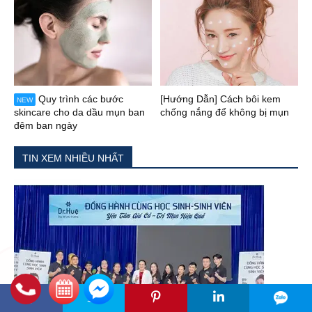
Quy trình các bước
[Hướng Dẫn] Cách bôi kem
NEW
skincare cho da dầu mụn ban
chống nắng để không bị mụn
đêm ban ngày
TIN XEM NHIỀU NHẤT