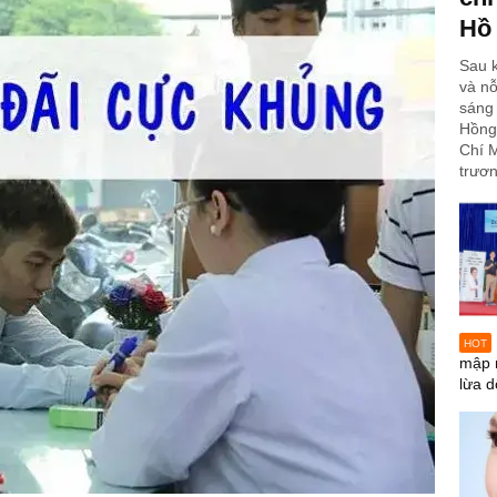
Hồ
Sau k
và nỗ
sáng 
Hồng
Chí M
trươn
HOT
mập 
lừa d