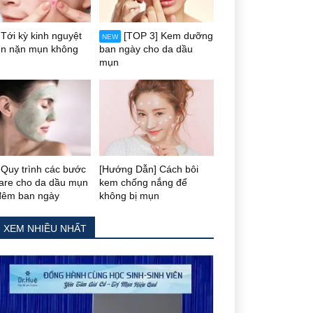
Tới kỳ kinh nguyệt
[TOP 3] Kem dưỡng
NEW
ên nặn mụn không
ban ngày cho da dầu
mụn
Quy trình các bước
[Hướng Dẫn] Cách bôi
care cho da dầu mụn
kem chống nắng để
đêm ban ngày
không bị mụn
N XEM NHIỀU NHẤT