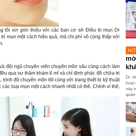
 tôi xin giới thiệu với các bạn cơ sở Điều trị mụn Dr
trị mụn một cách hiệu quả, mà chi phí vô cùng thấp với
n.
HO
mờ 
kh
ỹ và đội ngũ chuyên viên chuyên môn sâu cùng cách làm
 đều qua sự thăm khám tỉ mỉ và chỉ định phác đồ chữa trị
Dr. H
 trình độ chuyên môn tốt cùng với trang thiết bị kỹ thuật
hoạt 
ốc các loại mụn một cách nhanh nhất có thể. Chính vì thế,
này n
quản 