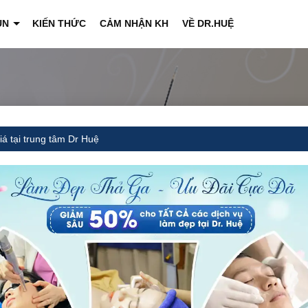
ỤN
KIẾN THỨC
CẢM NHẬN KH
VỀ DR.HUỆ
+
iá tại trung tâm Dr Huệ