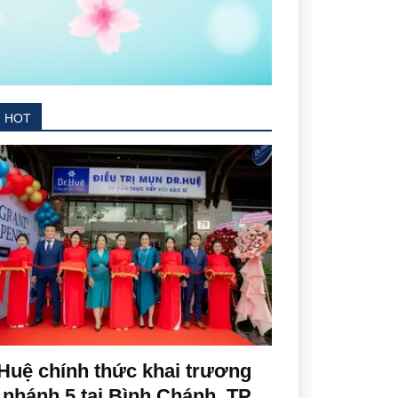
N HOT
Huệ chính thức khai trương
 nhánh 5 tại Bình Chánh, TP.