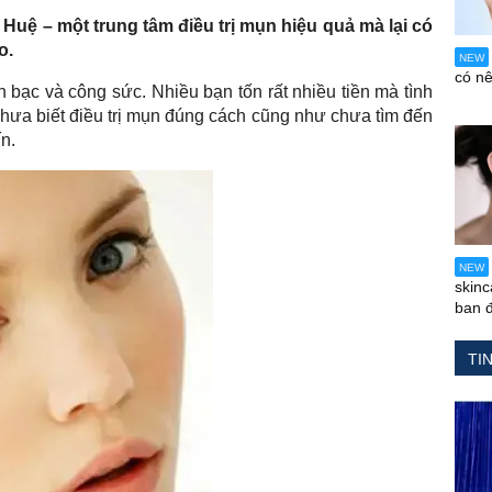
r Huệ – một trung tâm điều trị mụn hiệu quả mà lại có
o.
NEW
có n
ền bạc và công sức. Nhiều bạn tốn rất nhiều tiền mà tình
hưa biết điều trị mụn đúng cách cũng như chưa tìm đến
n.
NEW
skin
ban 
TI