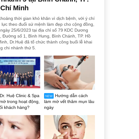
 Chí Minh
hoảng thời gian khó khăn vì dịch bệnh, với ý chí
 lực theo đuổi sứ mệnh làm đẹp cho cộng đồng,
ngày 25/6/2023 tại địa chỉ số 79 KDC Dương
, Đường số 1, Bình Hưng, Bình Chánh, TP. Hồ
inh, Dr.Huệ đã tổ chức thành công buổi lễ khai
g chi nhánh thứ 5.
Dr. Huệ Clinic & Spa
Hướng dẫn cách
NEW
mờ trong hoạt động,
làm mờ vết thâm mụn lâu
ối khách hàng?
ngày