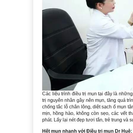
Các liệu trình điều trị mụn tại đây là nhữ
trị nguyên nhân gây nên mụn, tăng quá trìn
chống tắc lỗ chân lông, diệt sạch ổ mụn 
mịn, hồng hào, không còn sẹo, các vết t
phát. Lấy lại nét đẹp tươi tắn, trẻ trung và s
Hết mụn nhanh với Điều trị mụn Dr Huệ: