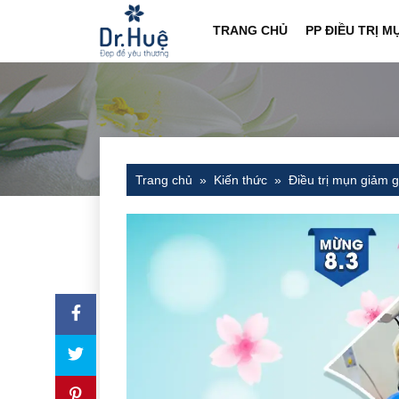
TRANG CHỦ
PP ĐIỀU TRỊ M
Trang chủ
Kiến thức
Điều trị mụn giảm g