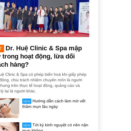
Dr. Huệ Clinic & Spa mập
T
trong hoạt động, lừa dối
ách hàng?
uệ Clinic & Spa có phép biến hoá khi giấy phép
động, chịu trách nhiệm chuyên môn là người
hưng trên thực tế hoạt động, quảng cáo và
lý lại là người khác.
Hướng dẫn cách làm mờ vết
NEW
thâm mụn lâu ngày
Tới kỳ kinh nguyệt có nên nặn
NEW
mụn không