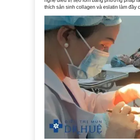
nghệ điều trị sẹo lõm bằng phương pháp lă
thích sản sinh collagen và eslatin làm đầy 