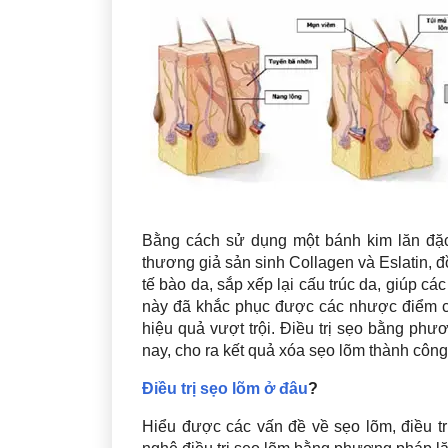
Bằng cách sử dụng một bánh kim lăn đặc 
thương giả sản sinh Collagen và Eslatin, 
tế bào da, sắp xếp lại cấu trúc da, giúp 
này đã khắc phục được các nhược điểm của
hiệu quả vượt trội. Điều trị sẹo bằng phư
nay, cho ra kết quả xóa sẹo lõm thành công
Điều trị sẹo lõm ở đâu
?
Hiểu được các vấn đề về sẹo lõm, điều 