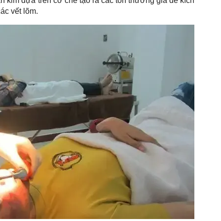
n kim dựa trên cơ chế tạo ra các tổn thương giả để kích
các vết lõm.