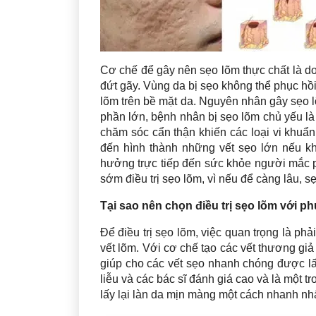
Cơ chế để gây nên sẹo lõm thực chất là do
đứt gãy. Vùng da bị sẹo không thể phục hồi
lõm trên bề mặt da. Nguyên nhân gây sẹo l
phần lớn, bệnh nhân bị sẹo lõm chủ yếu l
chăm sóc cẩn thận khiến các loại vi khuẩ
đến hình thành những vết sẹo lớn nếu k
hưởng trực tiếp đến sức khỏe người mắc p
sớm điều trị sẹo lõm, vì nếu để càng lâu, 
Tại sao nên chọn điều trị sẹo lõm với 
Để điều trị sẹo lõm, việc quan trọng là phả
vết lõm. Với cơ chế tạo các vết thương giả 
giúp cho các vết sẹo nhanh chóng được l
liễu và các bác sĩ đánh giá cao và là một
lấy lại làn da mịn màng một cách nhanh nhấ