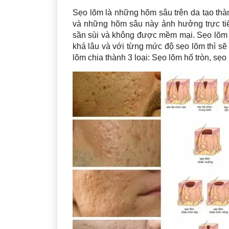
Sẹo lõm là những hõm sâu trên da tạo thà
và những hõm sâu này ảnh hưởng trực ti
sần sùi và không được mềm mại. Sẹo lõm rấ
khá lâu và với từng mức độ sẹo lõm thì sẽ
lõm chia thành 3 loại: Sẹo lõm hố tròn, sẹ