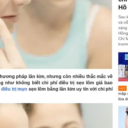
Hồ
Sau k
và nỗ
sáng 
Hồng
Chí M
trươn
phương pháp lăn kim, nhưng còn nhiều thắc mắc về
g như không biết chi phí điều trị sẹo lõm giá bao
ở
điều trị mụn
sẹo lõm bằng lăn kim uy tín với chi phí
HOT
mập 
lừa d