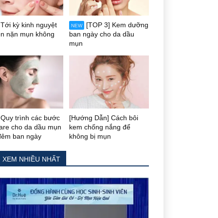
Tới kỳ kinh nguyệt
[TOP 3] Kem dưỡng
NEW
ên nặn mụn không
ban ngày cho da dầu
mụn
Quy trình các bước
[Hướng Dẫn] Cách bôi
care cho da dầu mụn
kem chống nắng để
đêm ban ngày
không bị mụn
N XEM NHIỀU NHẤT