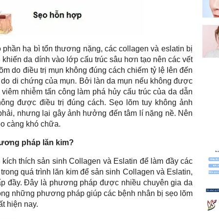
 phần hạ bì tổn thương nặng, các collagen và eslatin bị
 khiến da dính vào lớp cấu trúc sâu hơn tạo nên các vết
õm do điều trị mụn không đúng cách chiếm tỷ lệ lên đến
à do di chứng của mụn. Bởi làn da mụn nếu không được
n viêm nhiễm tấn công làm phá hủy cấu trúc của da dẫn
hông được điều trị đúng cách. Sẹo lõm tuy không ảnh
hải, nhưng lại gây ảnh hưởng đến tâm lí nặng nề. Nên
sẹo càng khó chữa.
phương pháp lăn kim?
i kích thích sản sinh Collagen và Eslatin để làm đầy các
trong quá trình lăn kim để sản sinh Collagen và Eslatin,
ấp đầy. Đây là phương pháp được nhiều chuyên gia da
 trong những phương pháp giúp các bệnh nhân bị sẹo lõm
t hiện nay.