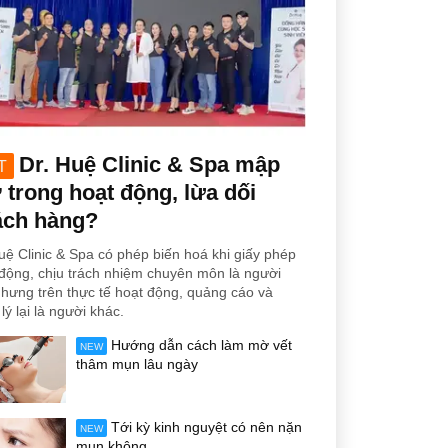
Dr. Huệ Clinic & Spa mập
T
trong hoạt động, lừa dối
ách hàng?
uệ Clinic & Spa có phép biến hoá khi giấy phép
động, chịu trách nhiệm chuyên môn là người
hưng trên thực tế hoạt động, quảng cáo và
lý lại là người khác.
Hướng dẫn cách làm mờ vết
NEW
thâm mụn lâu ngày
Tới kỳ kinh nguyệt có nên nặn
NEW
mụn không