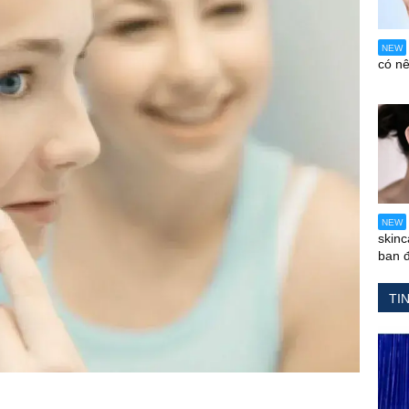
NEW
có n
NEW
skin
ban 
TI