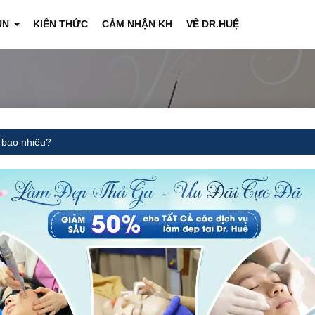
ỤN
KIẾN THỨC
CẢM NHẬN KH
VỀ DR.HUỆ
+
á bao nhiêu?