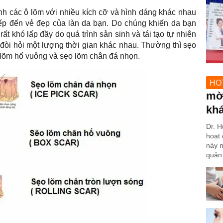
nh các ô lõm với nhiều kích cỡ và hình dáng khác nhau
ếp đến vẻ đẹp của làn da bạn. Do chúng khiến da bạn
t khó lấp đầy do quá trình sản sinh và tái tạo tự nhiên
 đòi hỏi một lượng thời gian khác nhau. Thường thì sẹo
o lõm hố vuông và sẹo lõm chân đá nhọn.
HO
mờ 
kh
Dr. H
hoạt 
này n
quản 