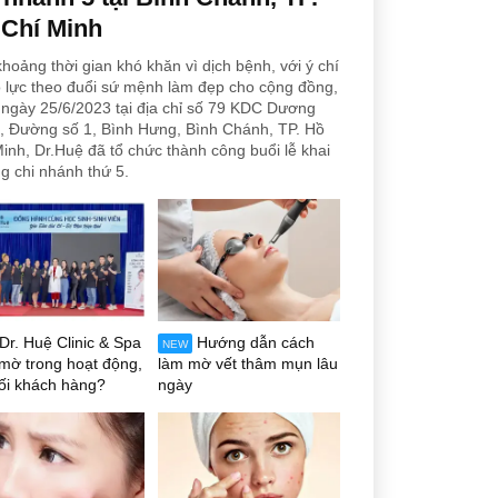
 Chí Minh
hoảng thời gian khó khăn vì dịch bệnh, với ý chí
 lực theo đuổi sứ mệnh làm đẹp cho cộng đồng,
ngày 25/6/2023 tại địa chỉ số 79 KDC Dương
, Đường số 1, Bình Hưng, Bình Chánh, TP. Hồ
inh, Dr.Huệ đã tổ chức thành công buổi lễ khai
g chi nhánh thứ 5.
Dr. Huệ Clinic & Spa
Hướng dẫn cách
NEW
mờ trong hoạt động,
làm mờ vết thâm mụn lâu
ối khách hàng?
ngày