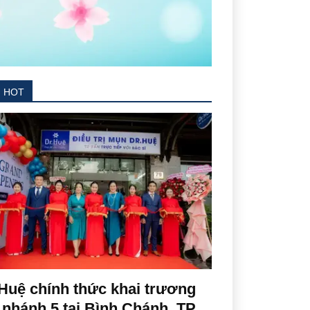
N HOT
Huệ chính thức khai trương
 nhánh 5 tại Bình Chánh, TP.