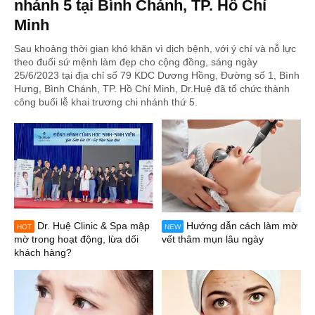
nhánh 5 tại Bình Chánh, TP. Hồ Chí
Minh
Sau khoảng thời gian khó khăn vì dịch bệnh, với ý chí và nỗ lực
theo đuổi sứ mệnh làm đẹp cho cộng đồng, sáng ngày
25/6/2023 tại địa chỉ số 79 KDC Dương Hồng, Đường số 1, Bình
Hưng, Bình Chánh, TP. Hồ Chí Minh, Dr.Huệ đã tổ chức thành
công buổi lễ khai trương chi nhánh thứ 5.
Dr. Huệ Clinic & Spa mập
Hướng dẫn cách làm mờ
HOT
NEW
mờ trong hoạt động, lừa dối
vết thâm mụn lâu ngày
khách hàng?