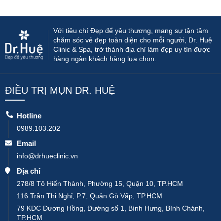
Với tiêu chí Đẹp để yêu thương, mang sự tận tâm
chăm sóc vẻ đẹp toàn diện cho mỗi người, Dr. Huệ
Clinic & Spa, trở thành địa chỉ làm đẹp uy tín được
hàng ngàn khách hàng lựa chọn.
ĐIỀU TRỊ MỤN DR. HUỆ
Hotline
0989.103.202
Email
info@drhueclinic.vn
Địa chỉ
278/8 Tô Hiến Thành, Phường 15, Quận 10, TP.HCM
116 Trần Thị Nghỉ, P.7, Quận Gò Vấp, TP.HCM
79 KDC Dương Hồng, Đường số 1, Bình Hưng, Bình Chánh,
TP.HCM