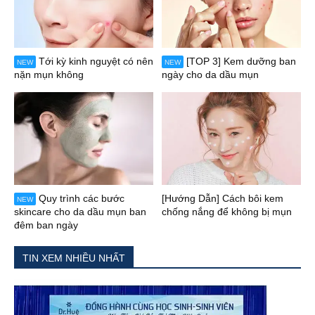
Tới kỳ kinh nguyệt có nên
[TOP 3] Kem dưỡng ban
NEW
NEW
nặn mụn không
ngày cho da dầu mụn
Quy trình các bước
[Hướng Dẫn] Cách bôi kem
NEW
skincare cho da dầu mụn ban
chống nắng để không bị mụn
đêm ban ngày
TIN XEM NHIỀU NHẤT