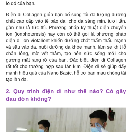
lo đó của bạn.
Điện di Collagen giúp bạn bổ sung tối đa lượng dưỡng
chất cao cấp vào tế bào da, cho da sáng mịn, tươi tắn,
gần như là tức thì. Phương pháp kỹ thuật điện chuyển
ion (ionphotoresis) hay còn có thể gọi là phương pháp
điện di ion viotaliont khiến dưỡng chất thẩm thấu mạnh
và sâu vào da, nuôi dưỡng da khỏe mạnh, làm se khít lỗ
chân lông, mờ vết thâm, tạo nên sức sống mới cho
gương mặt rạng rỡ của bạn. Đặc biệt, điện di Collagen
rất tốt cho trường hợp sau lăn kim. Điện di sẽ giúp đẩy
mạnh hiệu quả của Nano Basic, hỗ trợ bạn mau chóng tái
tạo làn da.
2. Quy trình điện di như thế nào? Có gây
đau đớn không?