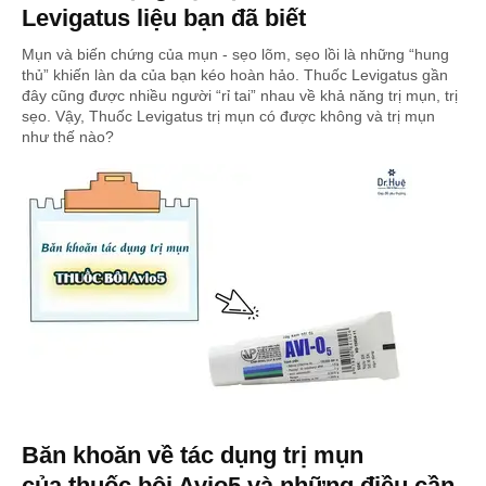
Levigatus liệu bạn đã biết
Mụn và biến chứng của mụn - sẹo lõm, sẹo lồi là những “hung
thủ” khiến làn da của bạn kéo hoàn hảo. Thuốc Levigatus gần
đây cũng được nhiều người “rỉ tai” nhau về khả năng trị mụn, trị
sẹo. Vậy, Thuốc Levigatus trị mụn có được không và trị mụn
như thế nào?
Băn khoăn về tác dụng trị mụn
của thuốc bôi Avio5 và những điều cần