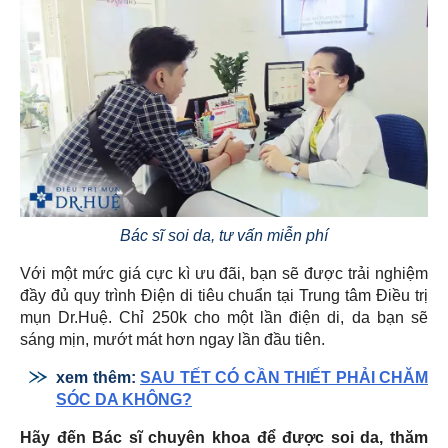
Bác sĩ soi da, tư vấn miễn phí
Với một mức giá cực kì ưu đãi, bạn sẽ được trải nghiệm
đầy đủ quy trình Điện di tiêu chuẩn tại Trung tâm Điều trị
mụn Dr.Huệ. Chỉ 250k cho một lần điện di, da bạn sẽ
sáng mịn, mướt mát hơn ngay lần đầu tiên.
xem thêm:
SAU TẾT CÓ CẦN THIẾT PHẢI CHĂM
SÓC DA KHÔNG?
Hãy đến Bác sĩ chuyên khoa để được soi da, thăm