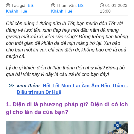
Tác giả:
BS.
Tham vấn:
BS.
01-01-2023
Khánh Huệ
Khánh Huệ
13:00
Chỉ còn đúng 1 tháng nữa là Tết, bạn muốn đón Tết với
dáng vẻ tươi tắn, xinh đẹp hay mới đầu năm đã mang
gương mặt xấu xí, kém sức sống? Đừng tưởng bạn không
còn thời gian để khiến da dẻ mịn màng trở lại. Xin báo
cho bạn một tin vui, chỉ cần điện di, không bao giờ là quá
muộn cả.
Lý do gì khiến điện di thần thánh đến như vậy? Đừng bỏ
qua bài viết này vì đây là câu trả lời cho bạn đấy!
xem thêm:
Hết Tết Mụn Lại Ầm Ầm Đến Thăm -
Điều trị mụn Dr Huệ
1. Điện di là phương pháp gì? Điện di có ích
gì cho làn da của bạn?