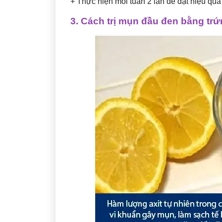
+ Thực hiện mỗi tuần 2 lần để đạt hiệu quả 
3. Cách trị mụn đầu đen bằng tr