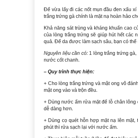
Để vừa lấy đi các nốt mụn đầu đen xấu xí 
trắng trứng gà chính là mặt nạ hoàn hảo ch
Khả năng sát trùng và kháng khuẩn cao c
của lòng trắng trứng sẽ giúp hút hết cá
quả. Để da được làm sạch sâu, bạn có thể 
Nguyên liệu cần có:
1 lòng trắng trứng gà
nước cốt chanh.
– Quy trình thực hiện:
+ Cho lòng trắng trứng và mật ong vô đán
mật ong vào và trộn đều.
+ Dùng nước ẩm rửa mặt để lỗ chân lông 
dễ dàng hơn.
+ Dùng cọ quét hỗn hợp mặt nạ lên mặt, 
phút thì rửa sạch lại với nước ấm.