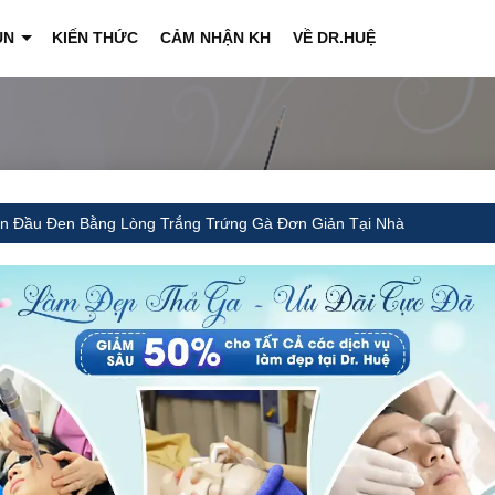
ỤN
KIẾN THỨC
CẢM NHẬN KH
VỀ DR.HUỆ
+
n Đầu Đen Bằng Lòng Trắng Trứng Gà Đơn Giản Tại Nhà