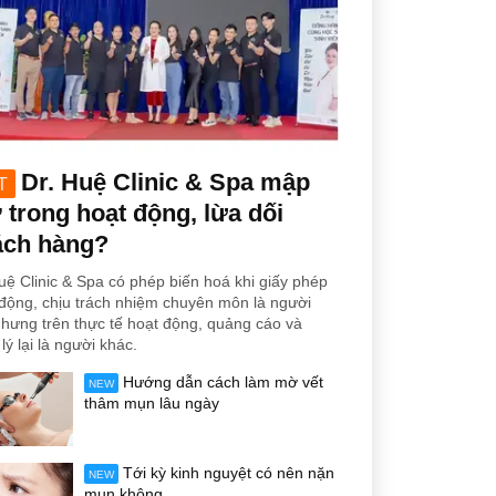
Dr. Huệ Clinic & Spa mập
T
trong hoạt động, lừa dối
ách hàng?
uệ Clinic & Spa có phép biến hoá khi giấy phép
động, chịu trách nhiệm chuyên môn là người
hưng trên thực tế hoạt động, quảng cáo và
lý lại là người khác.
Hướng dẫn cách làm mờ vết
NEW
thâm mụn lâu ngày
Tới kỳ kinh nguyệt có nên nặn
NEW
mụn không