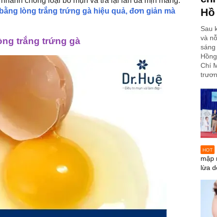
 nhanh chóng loại bỏ mụn và trả lại làn da mịn màng.
Hồ
bằng lòng trắng trứng gà hiệu quả, đơn giản mà
Sau k
và nỗ
òng trắng trứng gà
sáng 
Hồng
Chí M
trươn
HOT
mập 
lừa d