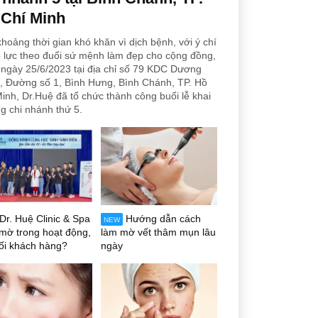
 Chí Minh
hoảng thời gian khó khăn vì dịch bệnh, với ý chí
 lực theo đuổi sứ mệnh làm đẹp cho cộng đồng,
ngày 25/6/2023 tại địa chỉ số 79 KDC Dương
, Đường số 1, Bình Hưng, Bình Chánh, TP. Hồ
inh, Dr.Huệ đã tổ chức thành công buổi lễ khai
g chi nhánh thứ 5.
Dr. Huệ Clinic & Spa
Hướng dẫn cách
NEW
mờ trong hoạt động,
làm mờ vết thâm mụn lâu
ối khách hàng?
ngày