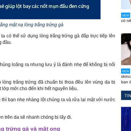
NEW
có n
ằng mặt nạ lòng trắng trứng gà
ta có thể sử dụng lòng trắng trứng gà đắp trực tiếp lên
g đầu.
húng loãng ra nhưng lưu ý là đánh nhẹ để không bị nổi
NEW
skin
lòng trắng trứng đã chuẩn bị thoa đều lên vùng da bị
ban 
t lớp mới cho đến khi hết nguyên liệu.
TI
 thì bạn nhẹ nhàng lột chúng ra và rửa lại mặt với nước
 trên da sẽ nhanh chóng bị lấy đi.
ng trứng gà và mật ong