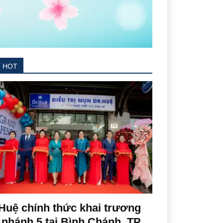
N HOT
Huệ chính thức khai trương
 nhánh 5 tại Bình Chánh, TP.