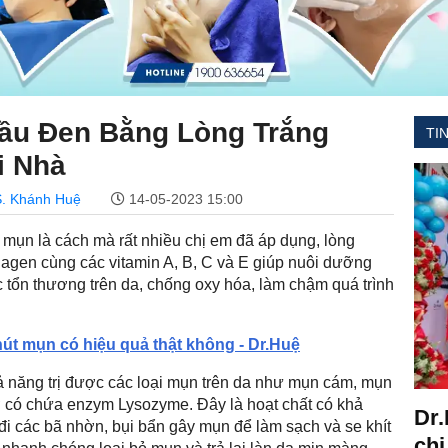
ầu Đen Bằng Lòng Trắng
TI
i Nhà
. Khánh Huệ
14-05-2023 15:00
ị mụn là cách mà rất nhiều chị em đã áp dụng, lòng
llagen cùng các vitamin A, B, C và E giúp nuôi dưỡng
tổn thương trên da, chống oxy hóa, làm chậm quá trình
hút mụn có hiệu quả thật không - Dr.Huệ
ả năng trị được các loại mụn trên da như mụn cám, mụn
ờ có chứa enzym Lysozyme. Đây là hoạt chất có khả
Dr.
 đi các bã nhờn, bụi bẩn gây mụn để làm sạch và se khít
chi