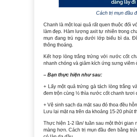
Cách trị mụn đầu đ
Chanh là một loại quả rất quen thuộc đối vớ
làm đẹp. Hàm lượng axit tự nhiên trong ch
mụn đang trú ngụ dưới lớp biểu bì da. Đ
thông thoáng.
Kết hợp lòng trắng trứng với nước cốt c
nhanh chóng và giảm kích ứng sưng viêm 
– Bạn thực hiện như sau:
+ Lấy một quả trứng gà tách lòng trắng và
đem trộn cùng ½ thìa nước cốt chanh tươi 
+ Vệ sinh sạch da mặt sau đó thoa đều hỗ
Lưu lại mặt nạ trên da khoảng 15-20 phút t
Thực hiện 1-2 lần/ tuần sau một thời gian
màng hơn. Cách trị mụn đầu đen bằng trứ
có làn da dầu.