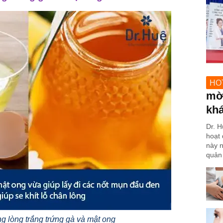
HO
mờ 
kh
Dr. H
hoạt 
này n
quản 
g lòng trắng trứng gà và mật ong