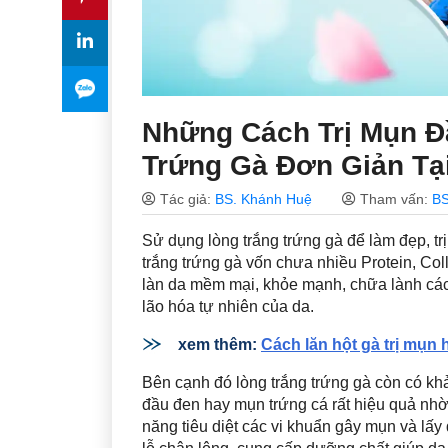
Những Cách Trị Mụn Đ
Trứng Gà Đơn Giản Tạ
Tác giả:
BS. Khánh Huệ
Tham vấn:
BS
Sử dụng lòng trắng trứng gà để làm đẹp, tr
trắng trứng gà vốn chưa nhiều Protein, Co
làn da mềm mại, khỏe mạnh, chữa lành các 
lão hóa tự nhiên của da.
xem thêm:
Cách lăn hột gà trị mụn 
Bên cạnh đó lòng trắng trứng gà còn có kh
đầu đen hay mụn trứng cá rất hiệu quả nh
năng tiêu diệt các vi khuẩn gây mụn và lấy