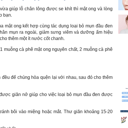
vừa giúp lỗ chân lông được se khít thì mật ong và lòng
o bạn.
ủa mật ong kết hợp cùng tác dụng loại bỏ mụn đầu đen
c nhân mụn ra ngoài, giảm sưng viêm và dưỡng ẩm hiệu
cho thêm một ít nước cốt chanh.
, 1 muỗng cà phê mật ong nguyên chất, 2 muỗng cà phê
h đều để chúng hòa quện lại với nhau, sau đó cho thêm
được giãn nở giúp cho việc loại bỏ mụn đầu đen được
tránh bôi vào miệng hoặc mắt. Thư giãn khoảng 15-20