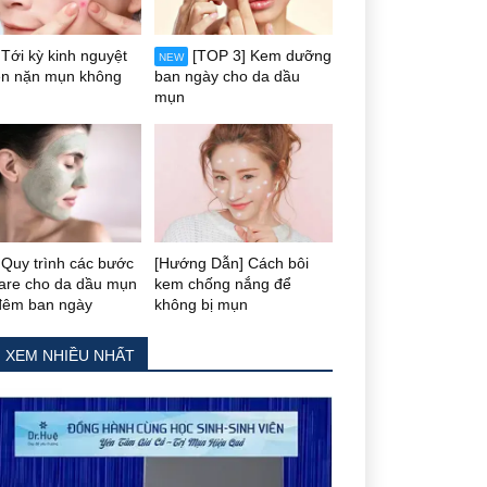
Tới kỳ kinh nguyệt
[TOP 3] Kem dưỡng
NEW
ên nặn mụn không
ban ngày cho da dầu
mụn
Quy trình các bước
[Hướng Dẫn] Cách bôi
care cho da dầu mụn
kem chống nắng để
đêm ban ngày
không bị mụn
N XEM NHIỀU NHẤT