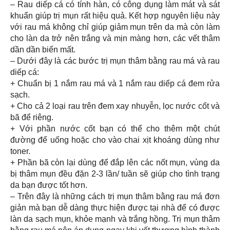
– Rau diếp cá có tính hàn, có công dụng làm mát và sát
khuẩn giúp trị mụn rất hiệu quả. Kết hợp nguyên liệu này
với rau má không chỉ giúp giảm mụn trên da mà còn làm
cho làn da trở nên trắng và mịn màng hơn, các vết thâm
dần dần biến mất.
– Dưới đây là các bước trị mụn thâm bằng rau má và rau
diếp cá:
+ Chuẩn bị 1 nắm rau má và 1 nắm rau diếp cá đem rửa
sạch.
+ Cho cả 2 loại rau trên đem xay nhuyễn, lọc nước cốt và
bã để riêng.
+ Với phần nước cốt bạn có thể cho thêm một chút
đường để uống hoặc cho vào chai xịt khoáng dùng như
toner.
+ Phần bã còn lại dùng để đắp lên các nốt mụn, vùng da
bị thâm mụn đều đặn 2-3 lần/ tuần sẽ giúp cho tình trạng
da bạn được tốt hơn.
– Trên đây là những cách trị mụn thâm bằng rau má đơn
giản mà bạn dễ dàng thực hiện được tại nhà để có được
làn da sạch mụn, khỏe mạnh và trắng hồng. Trị mụn thâm