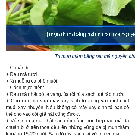
Trị mụn thâm bằng rau má nguyên ch
– Chuẩn bị:
+ Rau má tươi
+ ½ muỗng cà phê muối
– Cách thực hiện:
+ Rau má nhặt bỏ lá vàng, úa rồi rửa sạch, để ráo nước.
+ Cho rau má vào máy xay sinh tố cùng với một chút
muối xay nhuyễn. Nếu không có máy xay sinh tố bạn có
thể cho vào cối giã nát cũng được.
+ Vệ sinh da mặt thật sạch rồi dùng hỗn hợp rau má đã
chuẩn bị ở trên thoa đều lên những vùng da bị mụn thâm
khoảng 15-20 phút. Sau đó rửa sạch lại với nước mát.