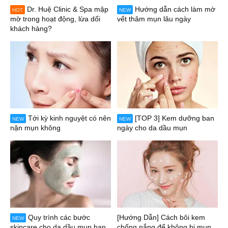
Dr. Huệ Clinic & Spa mập
Hướng dẫn cách làm mờ
HOT
NEW
mờ trong hoạt động, lừa dối
vết thâm mụn lâu ngày
khách hàng?
Tới kỳ kinh nguyệt có nên
[TOP 3] Kem dưỡng ban
NEW
NEW
nặn mụn không
ngày cho da dầu mụn
Quy trình các bước
[Hướng Dẫn] Cách bôi kem
NEW
skincare cho da dầu mụn ban
chống nắng để không bị mụn