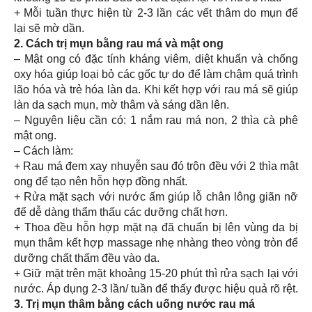
+ Mỗi tuần thực hiện từ 2-3 lần các vết thâm do mụn để
lại sẽ mờ dần.
2. Cách trị mụn bằng rau má và mật ong
– Mật ong có đặc tính kháng viêm, diệt khuẩn và chống
oxy hóa giúp loại bỏ các gốc tự do để làm chậm quá trình
lão hóa và trẻ hóa làn da. Khi kết hợp với rau má sẽ giúp
làn da sạch mụn, mờ thâm và sáng dần lên.
– Nguyên liệu cần có: 1 nắm rau má non, 2 thìa cà phê
mật ong.
– Cách làm:
+ Rau má đem xay nhuyễn sau đó trộn đều với 2 thìa mật
ong để tạo nên hỗn hợp đồng nhất.
+ Rửa mặt sạch với nước ấm giúp lỗ chân lông giãn nỡ
để dễ dàng thẩm thấu các dưỡng chất hơn.
+ Thoa đều hỗn hợp mặt nạ đã chuẩn bị lên vùng da bị
mụn thâm kết hợp massage nhẹ nhàng theo vòng tròn để
dưỡng chất thấm đều vào da.
+ Giữ mặt trên mặt khoảng 15-20 phút thì rửa sạch lại với
nước. Áp dụng 2-3 lần/ tuần để thấy được hiệu quả rõ rệt.
3. Trị mụn thâm bằng cách uống nước rau má