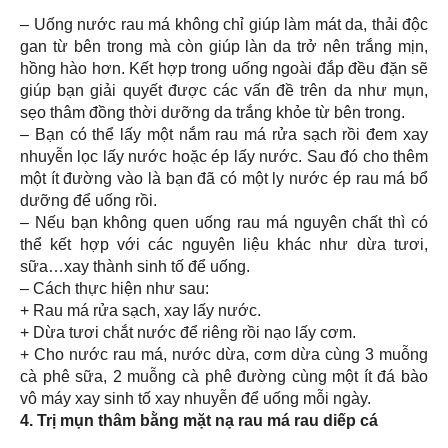
– Uống nước rau má không chỉ giúp làm mát da, thải độc
gan từ bên trong mà còn giúp làn da trở nên trắng mịn,
hồng hào hơn. Kết hợp trong uống ngoài đắp đều đặn sẽ
giúp bạn giải quyết được các vấn đề trên da như mụn,
sẹo thâm đồng thời dưỡng da trắng khỏe từ bên trong.
– Bạn có thể lấy một nắm rau má rửa sạch rồi đem xay
nhuyễn lọc lấy nước hoặc ép lấy nước. Sau đó cho thêm
một ít đường vào là bạn đã có một ly nước ép rau má bổ
dưỡng để uống rồi.
– Nếu bạn không quen uống rau má nguyên chất thì có
thể kết hợp với các nguyên liệu khác như dừa tươi,
sữa…xay thành sinh tố để uống.
– Cách thực hiện như sau:
+ Rau má rửa sạch, xay lấy nước.
+ Dừa tươi chắt nước để riêng rồi nạo lấy cơm.
+ Cho nước rau má, nước dừa, cơm dừa cùng 3 muỗng
cà phê sữa, 2 muỗng cà phê đường cùng một ít đá bào
vô máy xay sinh tố xay nhuyễn để uống mỗi ngày.
4. Trị mụn thâm bằng mặt nạ rau má rau diếp cá