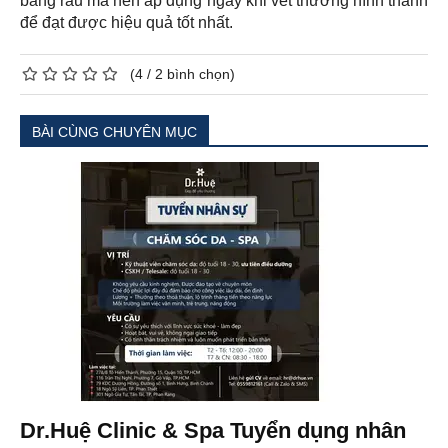
bằng rau má nên áp dụng ngay khi vết thương hình thành
để đạt được hiệu quả tốt nhất.
(
4
/
2
bình chọn)
BÀI CÙNG CHUYÊN MỤC
Dr.Huệ Clinic & Spa Tuyển dụng nhân