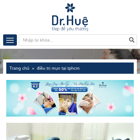
Trang chủ
điều trị mụn tại tphcm