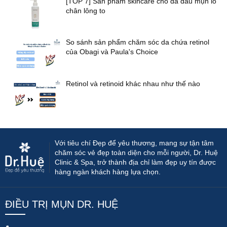
[TOP 7] Sản phẩm skincare cho da dầu mụn lỗ
chân lông to
So sánh sản phẩm chăm sóc da chứa retinol
của Obagi và Paula's Choice
Retinol và retinoid khác nhau như thế nào
Với tiêu chí Đẹp để yêu thương, mang sự tận tâm
chăm sóc vẻ đẹp toàn diện cho mỗi người, Dr. Huệ
Clinic & Spa, trở thành địa chỉ làm đẹp uy tín được
hàng ngàn khách hàng lựa chọn.
ĐIỀU TRỊ MỤN DR. HUỆ