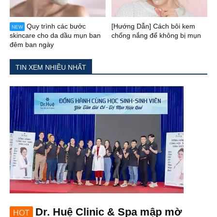
Quy trình các bước
[Hướng Dẫn] Cách bôi kem
NEW
skincare cho da dầu mụn ban
chống nắng để không bị mụn
đêm ban ngày
TIN XEM NHIỀU NHẤT
Dr. Huệ Clinic & Spa mập mờ
HOT