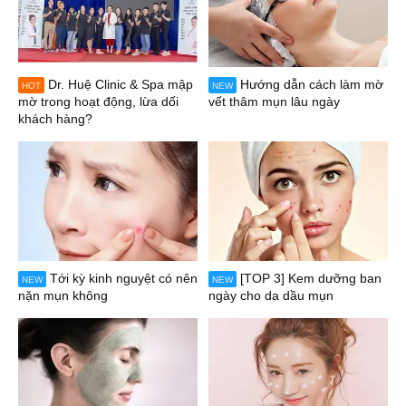
Dr. Huệ Clinic & Spa mập
Hướng dẫn cách làm mờ
HOT
NEW
mờ trong hoạt động, lừa dối
vết thâm mụn lâu ngày
khách hàng?
Tới kỳ kinh nguyệt có nên
[TOP 3] Kem dưỡng ban
NEW
NEW
nặn mụn không
ngày cho da dầu mụn