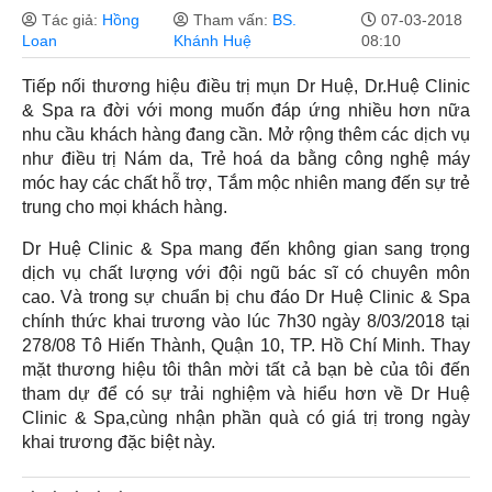
Tác giả:
Hồng
Tham vấn:
BS.
07-03-2018
Loan
Khánh Huệ
08:10
Tiếp nối thương hiệu điều trị mụn Dr Huệ, Dr.Huệ Clinic
& Spa ra đời với mong muốn đáp ứng nhiều hơn nữa
nhu cầu khách hàng đang cần. Mở rộng thêm các dịch vụ
như điều trị Nám da, Trẻ hoá da bằng công nghệ máy
móc hay các chất hỗ trợ, Tắm mộc nhiên mang đến sự trẻ
trung cho mọi khách hàng.
Dr Huệ Clinic & Spa mang đến không gian sang trọng
dịch vụ chất lượng với đội ngũ bác sĩ có chuyên môn
cao. Và trong sự chuẩn bị chu đáo Dr Huệ Clinic & Spa
chính thức khai trương vào lúc 7h30 ngày 8/03/2018 tại
278/08 Tô Hiến Thành, Quận 10, TP. Hồ Chí Minh. Thay
mặt thương hiệu tôi thân mời tất cả bạn bè của tôi đến
tham dự để có sự trải nghiệm và hiểu hơn về Dr Huệ
Clinic & Spa,cùng nhận phần quà có giá trị trong ngày
khai trương đặc biệt này.