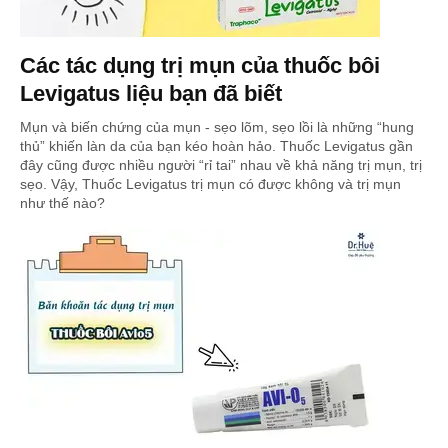
Các tác dụng trị mụn của thuốc bôi
Levigatus liệu bạn đã biết
Mụn và biến chứng của mụn - sẹo lõm, sẹo lồi là những “hung
thủ” khiến làn da của bạn kéo hoàn hảo. Thuốc Levigatus gần
đây cũng được nhiều người “rỉ tai” nhau về khả năng trị mụn, trị
sẹo. Vậy, Thuốc Levigatus trị mụn có được không và trị mụn
như thế nào?