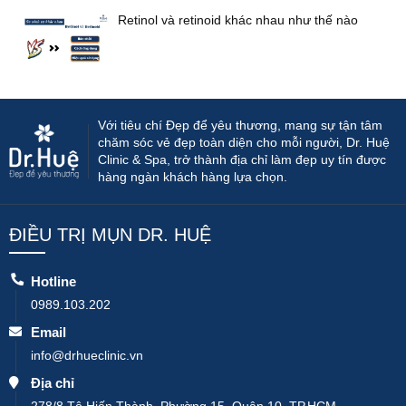
Retinol và retinoid khác nhau như thế nào
Với tiêu chí Đẹp để yêu thương, mang sự tận tâm
chăm sóc vẻ đẹp toàn diện cho mỗi người, Dr. Huệ
Clinic & Spa, trở thành địa chỉ làm đẹp uy tín được
hàng ngàn khách hàng lựa chọn.
ĐIỀU TRỊ MỤN DR. HUỆ
Hotline
0989.103.202
Email
info@drhueclinic.vn
Địa chỉ