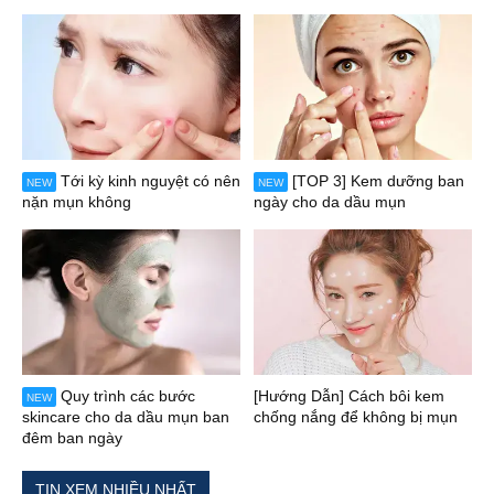
Tới kỳ kinh nguyệt có nên
[TOP 3] Kem dưỡng ban
NEW
NEW
nặn mụn không
ngày cho da dầu mụn
Quy trình các bước
[Hướng Dẫn] Cách bôi kem
NEW
skincare cho da dầu mụn ban
chống nắng để không bị mụn
đêm ban ngày
TIN XEM NHIỀU NHẤT