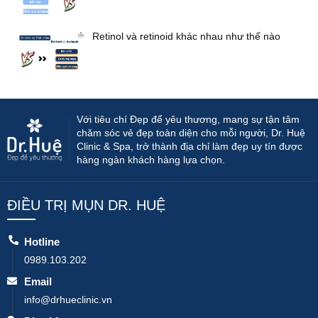
Retinol và retinoid khác nhau như thế nào
Với tiêu chí Đẹp để yêu thương, mang sự tận tâm
chăm sóc vẻ đẹp toàn diện cho mỗi người, Dr. Huệ
Clinic & Spa, trở thành địa chỉ làm đẹp uy tín được
hàng ngàn khách hàng lựa chọn.
ĐIỀU TRỊ MỤN DR. HUỆ
Hotline
0989.103.202
Email
info@drhueclinic.vn