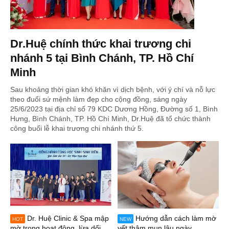
Dr.Huệ chính thức khai trương chi
nhánh 5 tại Bình Chánh, TP. Hồ Chí
Minh
Sau khoảng thời gian khó khăn vì dịch bệnh, với ý chí và nỗ lực
theo đuổi sứ mệnh làm đẹp cho cộng đồng, sáng ngày
25/6/2023 tại địa chỉ số 79 KDC Dương Hồng, Đường số 1, Bình
Hưng, Bình Chánh, TP. Hồ Chí Minh, Dr.Huệ đã tổ chức thành
công buổi lễ khai trương chi nhánh thứ 5.
Dr. Huệ Clinic & Spa mập
Hướng dẫn cách làm mờ
HOT
NEW
mờ trong hoạt động, lừa dối
vết thâm mụn lâu ngày