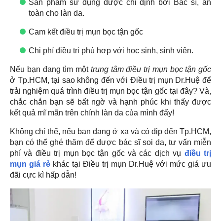
Sản phẩm sử dụng được chỉ định bởi Bác sĩ, an
toàn cho làn da.
Cam kết điều trị mụn bọc tận gốc
Chi phí điều trị phù hợp với học sinh, sinh viên.
Nếu bạn đang tìm một
trung tâm điều trị mụn bọc tận gốc
ở Tp.HCM, tại sao không đến với Điều trị mụn Dr.Huệ để
trải nghiệm quá trình điều trị mụn bọc tận gốc tại đây? Và,
chắc chắn bạn sẽ bất ngờ và hạnh phúc khi thấy được
kết quả mĩ mãn trên chính làn da của mình đấy!
Không chỉ thế, nếu bạn đang ở xa và có dịp đến Tp.HCM,
bạn có thể ghé thăm để dược bác sĩ soi da, tư vấn miễn
phí và điều trị mụn bọc tận gốc và các dịch vụ
điều trị
mụn giá rẻ
khác tại Điều trị mụn Dr.Huệ với mức giá ưu
đãi cực kì hấp dẫn!