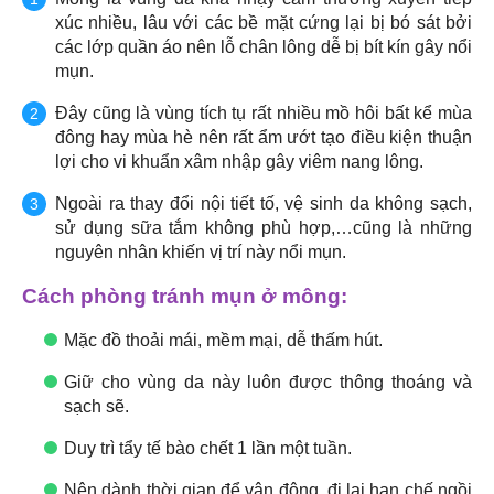
xúc nhiều, lâu với các bề mặt cứng lại bị bó sát bởi
các lớp quần áo nên lỗ chân lông dễ bị bít kín gây nổi
mụn.
Đây cũng là vùng tích tụ rất nhiều mồ hôi bất kể mùa
đông hay mùa hè nên rất ẩm ướt tạo điều kiện thuận
lợi cho vi khuẩn xâm nhập gây viêm nang lông.
Ngoài ra thay đổi nội tiết tố, vệ sinh da không sạch,
sử dụng sữa tắm không phù hợp,…cũng là những
nguyên nhân khiến vị trí này nổi mụn.
Cách phòng tránh mụn ở mông:
Mặc đồ thoải mái, mềm mại, dễ thấm hút.
Giữ cho vùng da này luôn được thông thoáng và
sạch sẽ.
Duy trì tẩy tế bào chết 1 lần một tuần.
Nên dành thời gian để vận động, đi lại hạn chế ngồi