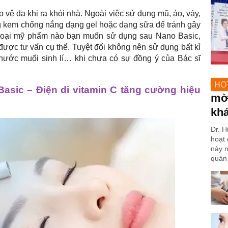
 vệ da khi ra khỏi nhà. Ngoài việc sử dụng mũ, áo, váy,
g kem chống nắng dạng gel hoặc dạng sữa để tránh gây
kì loại mỹ phẩm nào bạn muốn sử dụng sau Nano Basic,
được tư vấn cụ thể. Tuyệt đối không nên sử dụng bất kì
 nước muối sinh lí… khi chưa có sự đồng ý của Bác sĩ
HO
asic – Điện di vitamin C tăng cường hiệu
mờ 
kh
Dr. H
hoạt 
này n
quản 