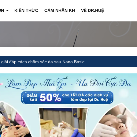
ỤN
KIẾN THỨC
CẢM NHẬN KH
VỀ DR.HUỆ
+
 giải đáp cách chăm sóc da sau Nano Basic