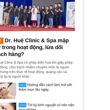
Dr. Huệ Clinic & Spa mập
T
trong hoạt động, lừa dối
ách hàng?
uệ Clinic & Spa có phép biến hoá khi giấy phép
động, chịu trách nhiệm chuyên môn là người
hưng trên thực tế hoạt động, quảng cáo và
lý lại là người khác.
Hướng dẫn cách làm mờ vết
NEW
thâm mụn lâu ngày
Tới kỳ kinh nguyệt có nên nặn
NEW
mụn không