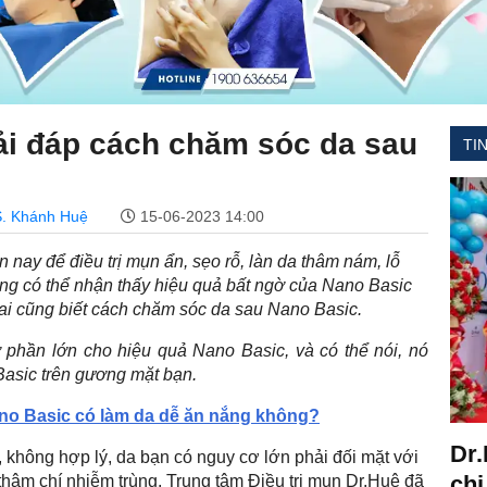
ải đáp cách chăm sóc da sau
TI
. Khánh Huệ
15-06-2023 14:00
 nay để điều trị mụn ẩn, sẹo rỗ, làn da thâm nám, lỗ
ũng có thể nhận thấy hiệu quả bất ngờ của Nano Basic
 ai cũng biết cách chăm sóc da sau Nano Basic.
phần lớn cho hiệu quả Nano Basic, và có thể nói, nó
Basic trên gương mặt bạn.
ano Basic có làm da dễ ăn nắng không?
Dr.
không hợp lý, da bạn có nguy cơ lớn phải đối mặt với
chi
thậm chí nhiễm trùng. Trung tâm Điều trị mụn Dr.Huệ đã