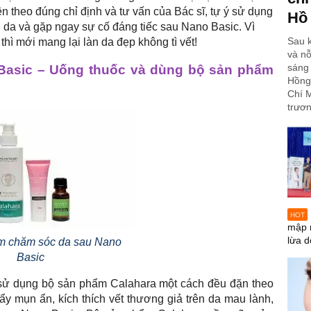
 theo đúng chỉ định và tư vấn của Bác sĩ, tự ý sử dụng
Hồ
da và gặp ngay sự cố đáng tiếc sau Nano Basic. Vì
Sau k
hì mới mang lại làn da đẹp không tì vết!
và nỗ
sáng 
Basic – Uống thuốc và dùng bộ sản phẩm
Hồng
Chí M
trươn
HOT
mập 
lừa d
m chăm sóc da sau Nano
Basic
 sử dụng bộ sản phẩm Calahara một cách đều đặn theo
ẩy mụn ẩn, kích thích vết thương giả trên da mau lành,