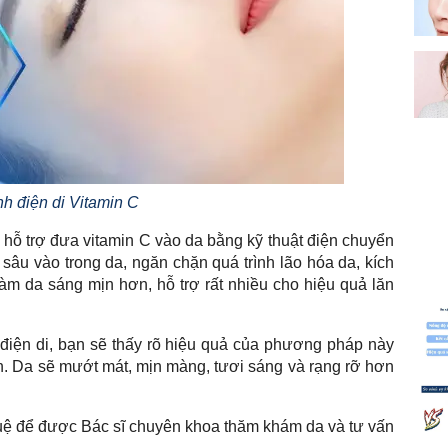
nh điện di Vitamin C
n hỗ trợ đưa vitamin C vào da bằng kỹ thuật điện chuyển
 sâu vào trong da, ngăn chặn quá trình lão hóa da, kích
, làm da sáng mịn hơn, hỗ trợ rất nhiều cho hiệu quả lăn
 điện di, bạn sẽ thấy rõ hiệu quả của phương pháp này
ện. Da sẽ mướt mát, mịn màng, tươi sáng và rạng rỡ hơn
uệ để được Bác sĩ chuyên khoa thăm khám da và tư vấn