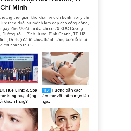
 Chí Minh
hoảng thời gian khó khăn vì dịch bệnh, với ý chí
 lực theo đuổi sứ mệnh làm đẹp cho cộng đồng,
ngày 25/6/2023 tại địa chỉ số 79 KDC Dương
, Đường số 1, Bình Hưng, Bình Chánh, TP. Hồ
inh, Dr.Huệ đã tổ chức thành công buổi lễ khai
g chi nhánh thứ 5.
Dr. Huệ Clinic & Spa
Hướng dẫn cách
NEW
mờ trong hoạt động,
làm mờ vết thâm mụn lâu
ối khách hàng?
ngày