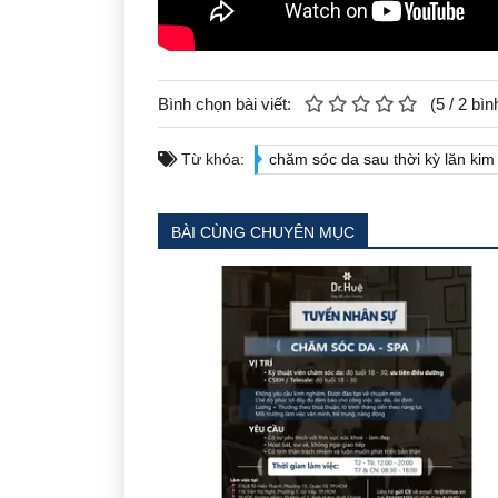
Bình chọn bài viết:
(
5
/
2
bìn
Từ khóa:
chăm sóc da sau thời kỳ lăn kim
BÀI CÙNG CHUYÊN MỤC