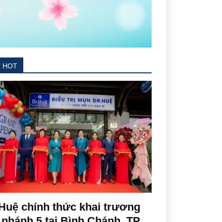
N HOT
Huệ chính thức khai trương
 nhánh 5 tại Bình Chánh, TP.