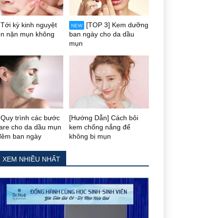
Tới kỳ kinh nguyệt
[TOP 3] Kem dưỡng
NEW
ên nặn mụn không
ban ngày cho da dầu
mụn
Quy trình các bước
[Hướng Dẫn] Cách bôi
care cho da dầu mụn
kem chống nắng để
đêm ban ngày
không bị mụn
N XEM NHIỀU NHẤT