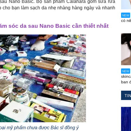
 sau Nano Basic. Bộ sản phẩm Calahara gồm sữa rửa
úp cho bạn làm sạch da nhẹ nhàng hàng ngày và nhanh
NEW
có n
ăm sóc da sau Nano Basic cần thiết nhất
NEW
skin
ban 
TI
oại mỹ phẩm chưa được Bác sĩ đồng ý