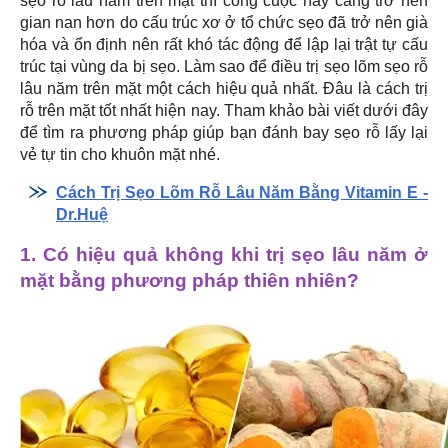
sẹo rỗ lâu năm trên mặt thì công cuộc này càng trở nên
gian nan hơn do cấu trúc xơ ở tổ chức sẹo đã trở nên già
hóa và ổn định nên rất khó tác động để lập lại trật tự cấu
trúc tại vùng da bị sẹo. Làm sao để điều trị sẹo lõm sẹo rỗ
lâu năm trên mặt một cách hiệu quả nhất. Đâu là cách trị
rỗ trên mặt tốt nhất hiện nay. Tham khảo bài viết dưới đây
để tìm ra phương pháp giúp bạn đánh bay sẹo rỗ lấy lại
vẻ tự tin cho khuôn mặt nhé.
Cách Trị Sẹo Lõm Rỗ Lâu Năm Bằng Vitamin E -
Dr.Huệ
1. Có hiệu quả không khi trị sẹo lâu năm ở
mặt bằng phương pháp thiên nhiên?