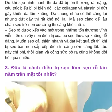
Do khi sẹo hình thành thì da đã bị tổn thương rất nặng,
cấu trúc biểu bì bị biến đổi, các collagen và elastin bị đứt
gãy khiến da lõm xuống. Da chùng nhão có thể căng lại
nhưng đứt gãy thì rất khó nối lại. Mà sẹo càng để lâu
chân sẹo trở nên xơ cứng thì càng khó chữa.
– Sẹo rỗ được xếp vào một trong những tổn thương vĩnh
viễn trên da vậy nên điều trị xóa bỏ sẹo thực sự không dễ
dàng. Muốn sẹo cải thiện nhanh và đạt kết quả tốt thì khi
bị sẹo bạn nên sắp xếp điều trị càng sớm càng tốt. Lúc
này chi phí, thời gian và công sức bỏ ra cũng không đòi
hỏi quá nhiều.
3. Đâu là cách điều trị sẹo lõm sẹo rỗ lâu
năm trên mặt tốt nhất?