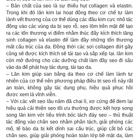
– Bản chất của sẹo là sự thiếu hụt collagen và elastin.
Trong khi đó lăn kim lại hoạt động theo cơ chế tự làm
lành vết thương của cơ thể dùng các đầu kim cực nhỏ tác
động vào các vùng da bị sẹo rỗ, sẹo lõm trên mặt để tạo
ra các tổn thương vi điểm nhằm thúc đẩy kích thích tăng
sinh collagen và elastin để làm đầy những tổn thương
mất cấu trúc của da. Đồng thời các sợi collagen đứt gãy
cũng sẽ được kích thích sẽ tái tạo và sắp xếp lại. lăn kim
còn mở đường cho các dưỡng chất làm đầy sẹo đi sâu
vào da để phát huy tác dụng, tái tạo da.
– Lăn kim giúp san bằng da theo cơ chế làm lành tự
nhiên của cơ thể nên phương pháp điều trị sẹo rỗ này rất
an toàn, không gây tác dụng phụ, hiệu quả phục hồi
được xem là vĩnh viễn.
– Với các vết sẹo lâu năm đã chai lì, xơ cứng để đem lại
hiệu quả cải thiện sẹo tối ưu thường được kết hợp song
song lăn kim với liệu trình bóc tách đáy sẹo – thủ thuật
tác động vào chân sẹo nhằm phân tách, giải phóng các
mô, tế bào da bị kết dính sai cấu trúc, giúp cắt bỏ các
chân sẹo, giúp giải phóng hoàn toàn lớp bề mặt da, làm