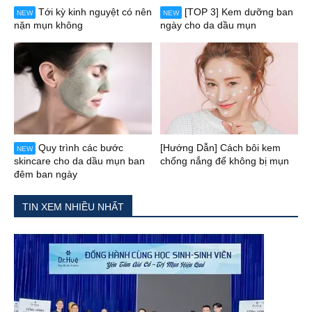
Tới kỳ kinh nguyệt có nên
[TOP 3] Kem dưỡng ban
NEW
NEW
nặn mụn không
ngày cho da dầu mụn
Quy trình các bước
[Hướng Dẫn] Cách bôi kem
NEW
skincare cho da dầu mụn ban
chống nắng để không bị mụn
đêm ban ngày
TIN XEM NHIỀU NHẤT