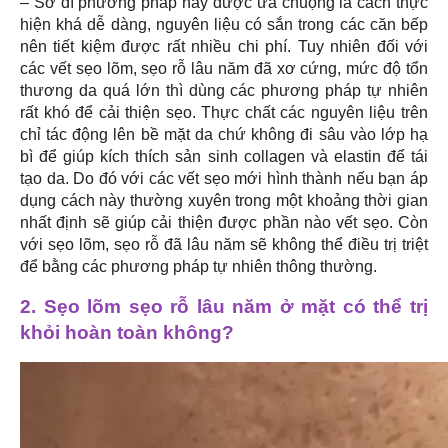
– Sở dĩ phương pháp này được ưa chuộng là cách thực
hiện khá dễ dàng, nguyên liệu có sắn trong các căn bếp
nên tiết kiệm được rất nhiều chi phí. Tuy nhiên đối với
các vết sẹo lõm, sẹo rỗ lâu năm đã xơ cứng, mức độ tổn
thương da quá lớn thì dùng các phương pháp tự nhiên
rất khó để cải thiện sẹo. Thực chất các nguyên liệu trên
chỉ tác động lên bề mặt da chứ không đi sâu vào lớp hạ
bì để giúp kích thích sản sinh collagen và elastin để tái
tạo da. Do đó với các vết sẹo mới hình thành nếu bạn áp
dụng cách này thường xuyên trong một khoảng thời gian
nhất định sẽ giúp cải thiện được phần nào vết sẹo. Còn
với sẹo lõm, sẹo rỗ đã lâu năm sẽ không thể điều trị triệt
để bằng các phương pháp tự nhiên thông thường.
2. Sẹo lõm sẹo rỗ lâu năm ở mặt có thể trị
khỏi hoàn toàn không?