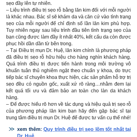
sẹo đầy lên tự nhiên.
– Liệu trình điều trị sẹo rỗ bằng lăn kim đối với mỗi người
là khác nhau. Bác sĩ sẽ khám da và căn cứ vào tình trạng
sẹo của mỗi người để chỉ định số lần lăn kim phù hợp.
Tuy nhiên ngay sau liệu trình đầu tiên tình trạng sẹo của
bạn cũng được làm đầy ít nhất 40%, kết cấu da còn được
phục hồi dần dần từ bên trong.
– Tại Điều trị mụn Dr. Huệ, lăn kim chính là phương pháp
đã điều trị sẹo rỗ hữu hiệu cho hàng nghìn khách hàng.
Quá trình điều trị được tiến hành trong môi trường vô
khuẩn tuân thủ nghiêm ngặt theo chuẩn y khoa, do trực
tiếp bác sĩ chuyên khoa thực hiện, các sản phẩm hỗ trợ trị
sẹo đều có nguồn gốc, xuất xứ rõ ràng…nhằm đem lại
kết quá tối ưu và đảm bảo an toàn cho làn da khách
hàng.
– Để được hiểu rõ hơn về tác dụng và hiệu quả trị sẹo rỗ
của phương pháp lăn kim bạn hãy đến gặp bác sĩ tại
trung tâm điều trị mụn Dr. Huệ để được tư vấn cụ thể nhé!
xem thêm:
Quy trình điều trị sẹo lõm tốt nhất tại
Dr. Huệ