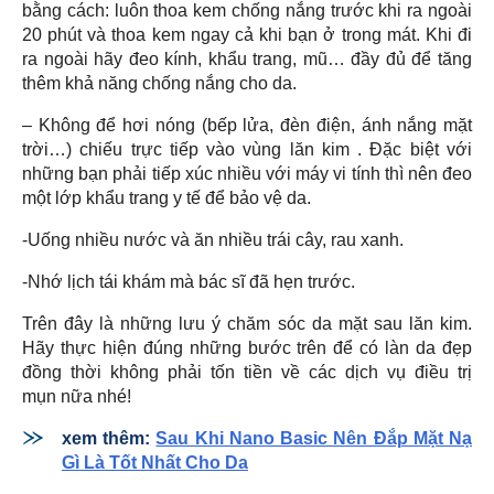
bằng cách: luôn thoa kem chống nắng trước khi ra ngoài
20 phút và thoa kem ngay cả khi bạn ở trong mát. Khi đi
ra ngoài hãy đeo kính, khẩu trang, mũ… đầy đủ để tăng
thêm khả năng chống nắng cho da.
– Không để hơi nóng (bếp lửa, đèn điện, ánh nắng mặt
trời…) chiếu trực tiếp vào vùng lăn kim . Đặc biệt với
những bạn phải tiếp xúc nhiều với máy vi tính thì nên đeo
một lớp khẩu trang y tế để bảo vệ da.
-Uống nhiều nước và ăn nhiều trái cây, rau xanh.
-Nhớ lịch tái khám mà bác sĩ đã hẹn trước.
Trên đây là những lưu ý chăm sóc da mặt sau lăn kim.
Hãy thực hiện đúng những bước trên để có làn da đẹp
đồng thời không phải tốn tiền về các dịch vụ điều trị
mụn nữa nhé!
xem thêm:
Sau Khi Nano Basic Nên Đắp Mặt Nạ
Gì Là Tốt Nhất Cho Da