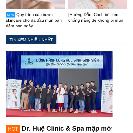
Quy trình các bước
[Hướng Dẫn] Cách bôi kem
NEW
skincare cho da dầu mụn ban
chống nắng để không bị mụn
đêm ban ngày
TIN XEM NHIỀU NHẤT
Dr. Huệ Clinic & Spa mập mờ
HOT