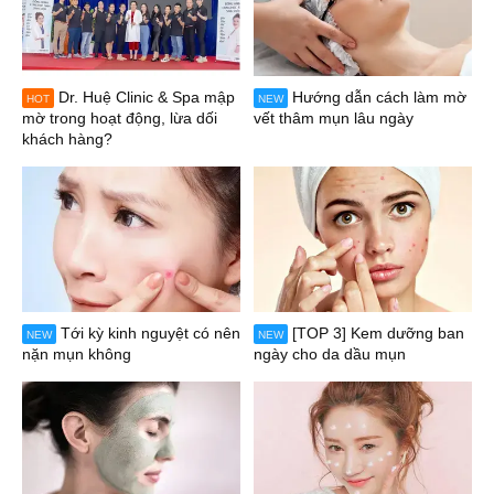
Dr. Huệ Clinic & Spa mập
Hướng dẫn cách làm mờ
HOT
NEW
mờ trong hoạt động, lừa dối
vết thâm mụn lâu ngày
khách hàng?
Tới kỳ kinh nguyệt có nên
[TOP 3] Kem dưỡng ban
NEW
NEW
nặn mụn không
ngày cho da dầu mụn