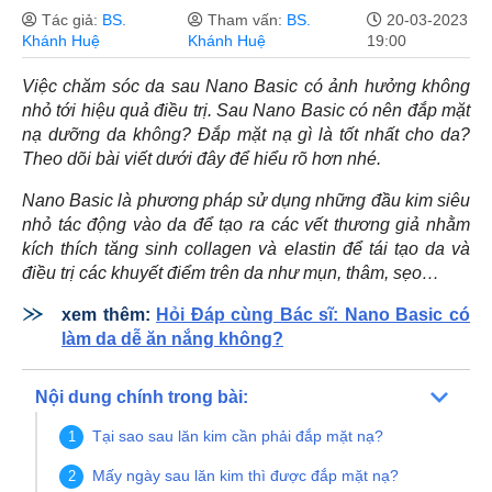
Tác giả:
BS.
Tham vấn:
BS.
20-03-2023
Khánh Huệ
Khánh Huệ
19:00
Việc chăm sóc da sau Nano Basic có ảnh hưởng không
nhỏ tới hiệu quả điều trị. Sau Nano Basic có nên đắp mặt
nạ dưỡng da không? Đắp mặt nạ gì là tốt nhất cho da?
Theo dõi bài viết dưới đây để hiểu rõ hơn nhé.
Nano Basic là phương pháp sử dụng những đầu kim siêu
nhỏ tác động vào da để tạo ra các vết thương giả nhằm
kích thích tăng sinh collagen và elastin để tái tạo da và
điều trị các khuyết điểm trên da như mụn, thâm, sẹo…
xem thêm:
Hỏi Đáp cùng Bác sĩ: Nano Basic có
làm da dễ ăn nắng không?
Nội dung chính trong bài:
Tại sao sau lăn kim cần phải đắp mặt nạ?
Mấy ngày sau lăn kim thì được đắp mặt nạ?