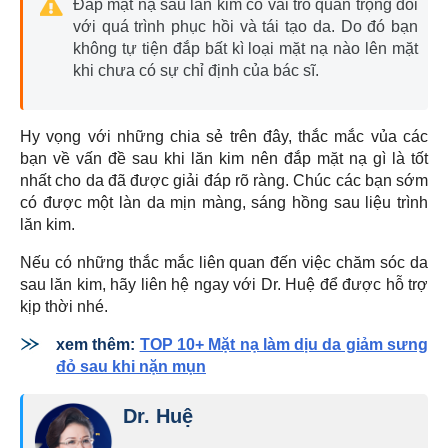
Đắp mặt nạ sau lăn kim có vai trò quan trọng đối
với quá trình phục hồi và tái tạo da. Do đó bạn
không tự tiện đắp bất kì loại mặt nạ nào lên mặt
khi chưa có sự chỉ định của bác sĩ.
Hy vọng với những chia sẻ trên đây, thắc mắc vủa các
bạn về vấn đề sau khi lăn kim nên đắp mặt nạ gì là tốt
nhất cho da đã được giải đáp rõ ràng. Chúc các bạn sớm
có được một làn da mịn màng, sáng hồng sau liệu trình
lăn kim.
Nếu có những thắc mắc liên quan đến việc chăm sóc da
sau lăn kim, hãy liên hệ ngay với Dr. Huệ để được hỗ trợ
kịp thời nhé.
xem thêm:
TOP 10+ Mặt nạ làm dịu da giảm sưng
đỏ sau khi nặn mụn
Dr. Huệ