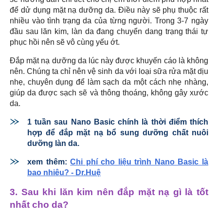
để dử dụng mặt nạ dưỡng da. Điều này sẽ phụ thuộc rất
nhiều vào tình trạng da của từng người. Trong 3-7 ngày
đầu sau lăn kim, làn da đang chuyển dang trạng thái tự
phục hồi nên sẽ vô cùng yếu ớt.
Đắp mặt nạ dưỡng da lúc này được khuyến cáo là không
nên. Chúng ta chỉ nên vệ sinh da với loại sữa rửa mặt dịu
nhẹ, chuyên dụng để làm sạch da một cách nhẹ nhàng,
giúp da được sạch sẽ và thông thoáng, không gây xước
da.
1 tuần sau Nano Basic chính là thời điểm thích
hợp để đắp mặt nạ bổ sung dưỡng chất nuôi
dưỡng làn da.
xem thêm:
Chi phí cho liệu trình Nano Basic là
bao nhiêu? - Dr.Huệ
3. Sau khi lăn kim nên đắp mặt nạ gì là tốt
nhất cho da?