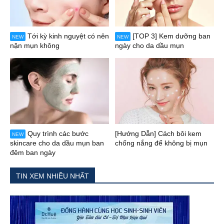
Tới kỳ kinh nguyệt có nên
[TOP 3] Kem dưỡng ban
NEW
NEW
nặn mụn không
ngày cho da dầu mụn
Quy trình các bước
[Hướng Dẫn] Cách bôi kem
NEW
skincare cho da dầu mụn ban
chống nắng để không bị mụn
đêm ban ngày
TIN XEM NHIỀU NHẤT