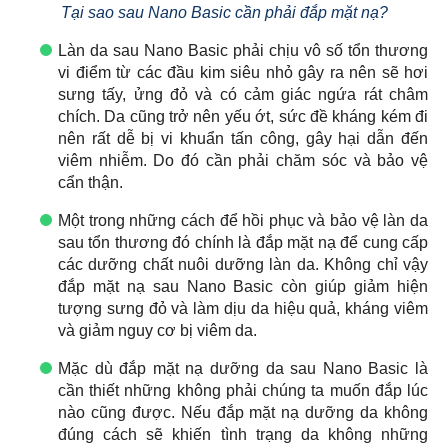
Tại sao sau Nano Basic cần phải đắp mặt nạ?
Làn da sau Nano Basic phải chịu vô số tổn thương
vi điểm từ các đầu kim siêu nhỏ gây ra nên sẽ hơi
sưng tấy, ửng đỏ và có cảm giác ngứa rát châm
chích. Da cũng trở nên yếu ớt, sức đề kháng kém đi
nên rất dễ bị vi khuẩn tấn công, gây hại dẫn đến
viêm nhiễm. Do đó cần phải chăm sóc và bảo vệ
cẩn thận.
Một trong những cách để hồi phục và bảo vệ làn da
sau tổn thương đó chính là đắp mặt nạ để cung cấp
các dưỡng chất nuôi dưỡng làn da. Không chỉ vậy
đắp mặt nạ sau Nano Basic còn giúp giảm hiện
tượng sưng đỏ và làm dịu da hiệu quả, kháng viêm
và giảm nguy cơ bị viêm da.
Mặc dù đắp mặt nạ dưỡng da sau Nano Basic là
cần thiết những không phải chúng ta muốn đắp lúc
nào cũng được. Nếu đắp mặt nạ dưỡng da không
đúng cách sẽ khiến tình trạng da không những