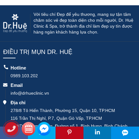
Với tiêu chí Đẹp để yêu thương, mang sự tận tâm
chăm sóc vẻ đẹp toàn diện cho mỗi người, Dr. Huệ
Clinic & Spa, trở thành địa chỉ làm đẹp uy tín được
hàng ngàn khách hàng lựa chọn.
ĐIỀU TRỊ MỤN DR. HUỆ
Hotline
0989.103.202
Email
info@drhueclinic.vn
Địa chỉ
278/8 Tô Hiến Thành, Phường 15, Quận 10, TP.HCM
116 Trần Thị Nghỉ, P.7, Quận Gò Vấp, TP.HCM
79 KDC Dương Hồng, Đường số 1, Bình Hưng, Bình Chánh,
TP.HCM