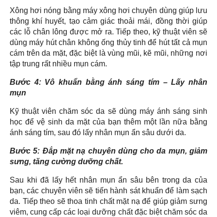
Xông hơi nóng bằng máy xông hơi chuyên dùng giúp lưu
thông khí huyết, tạo cảm giác thoải mái, đồng thời giúp
các lỗ chân lông được mở ra. Tiếp theo, kỹ thuật viên sẽ
dùng máy hút chân không ống thủy tinh để hút tất cả mụn
cám trên da mặt, đặc biệt là vùng mũi, kẽ mũi, những nơi
tập trung rất nhiều mụn cám.
Bước 4: Vô khuẩn bằng ánh sáng tím – Lấy nhân
mụn
Kỹ thuật viên chăm sóc da sẽ dùng máy ánh sáng sinh
học để vệ sinh da mặt của bạn thêm một lần nữa bằng
ánh sáng tím, sau đó lấy nhân mụn ẩn sâu dưới da.
Bước 5: Đắp mặt nạ chuyên dùng cho da mụn, giảm
sưng, tăng cường dưỡng chất.
Sau khi đã lấy hết nhân mụn ẩn sâu bên trong da của
bạn, các chuyên viên sẽ tiến hành sát khuẩn để làm sạch
da. Tiếp theo sẽ thoa tinh chất mặt nạ để giúp giảm sưng
viêm, cung cấp các loại dưỡng chất đặc biệt chăm sóc da