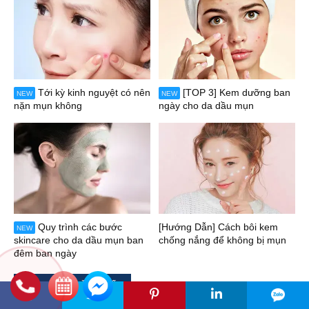
Tới kỳ kinh nguyệt có nên
[TOP 3] Kem dưỡng ban
NEW
NEW
nặn mụn không
ngày cho da dầu mụn
Quy trình các bước
[Hướng Dẫn] Cách bôi kem
NEW
skincare cho da dầu mụn ban
chống nắng để không bị mụn
đêm ban ngày
TIN XEM NHIỀU NHẤT