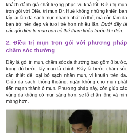
khách đánh giá chất lượng phục vụ khá tốt. Điều trị mụn
trọn gói với Điều trị mụn Dr. Huệ không những khiến bạn
lấy lại làn da sạch mụn nhanh nhất có thể, mà còn làm da
bạn trở nên đẹp và tươi trẻ hơn nhiều lần.
Dưới đây là
các gói điều trị mụn bạn có thể tham khảo trước khi đến.
2. Điều trị mụn trọn gói với phương pháp
chăm sóc thường
Đây là gói trị mụn, chăm sóc da thường bao gồm 8 bước,
trong đó bước lấy mụn là chính. Đây là bước chăm sóc
cần thiết để loại bỏ sạch nhân mụn, vi khuẩn trên da.
Giúp da sạch, thông thoáng, ngăn không cho mụn phát
tiển mạnh thành ổ mụn. Phương pháp này, còn giúp các
vùng da không có mụn sáng hơn, se lỗ chân lông và mịn
màng hơn.