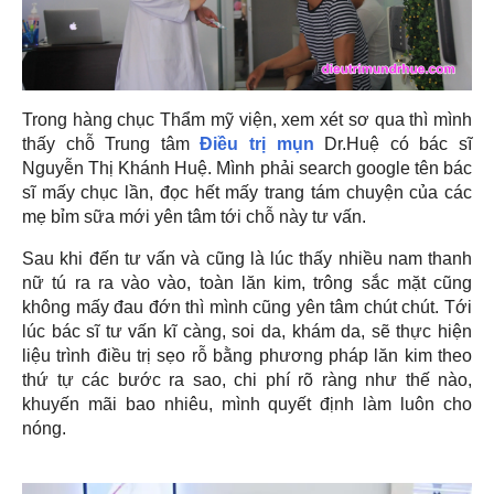
Trong hàng chục Thẩm mỹ viện, xem xét sơ qua thì mình
thấy chỗ Trung tâm
Điều trị mụn
Dr.Huệ có bác sĩ
Nguyễn Thị Khánh Huệ. Mình phải search google tên bác
sĩ mấy chục lần, đọc hết mấy trang tám chuyện của các
mẹ bỉm sữa mới yên tâm tới chỗ này tư vấn.
Sau khi đến tư vấn và cũng là lúc thấy nhiều nam thanh
nữ tú ra ra vào vào, toàn lăn kim, trông sắc mặt cũng
không mấy đau đớn thì mình cũng yên tâm chút chút. Tới
lúc bác sĩ tư vấn kĩ càng, soi da, khám da, sẽ thực hiện
liệu trình điều trị sẹo rỗ bằng phương pháp lăn kim theo
thứ tự các bước ra sao, chi phí rõ ràng như thế nào,
khuyến mãi bao nhiêu, mình quyết định làm luôn cho
nóng.