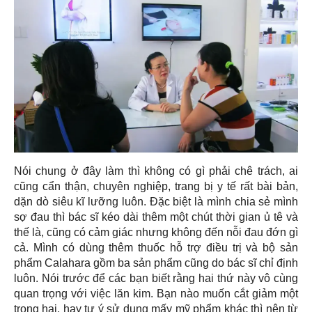
Nói chung ở đây làm thì không có gì phải chê trách, ai
cũng cẩn thận, chuyên nghiệp, trang bị y tế rất bài bản,
dặn dò siêu kĩ lưỡng luôn. Đặc biệt là mình chia sẻ mình
sợ đau thì bác sĩ kéo dài thêm một chút thời gian ủ tê và
thế là, cũng có cảm giác nhưng không đến nỗi đau đớn gì
cả. Mình có dùng thêm thuốc hỗ trợ điều trị và bộ sản
phẩm Calahara gồm ba sản phẩm cũng do bác sĩ chỉ định
luôn. Nói trước để các bạn biết rằng hai thứ này vô cùng
quan trọng với việc lăn kim. Bạn nào muốn cắt giảm một
trong hai, hay tự ý sử dụng mấy mỹ phẩm khác thì nên từ