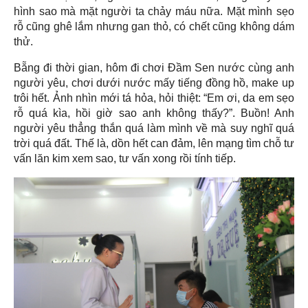
hình sao mà mặt người ta chảy máu nữa. Mặt mình sẹo
rỗ cũng ghê lắm nhưng gan thỏ, có chết cũng không dám
thử.
Bẵng đi thời gian, hôm đi chơi Đầm Sen nước cùng anh
người yêu, chơi dưới nước mấy tiếng đồng hồ, make up
trôi hết. Ảnh nhìn mới tá hỏa, hỏi thiệt: “Em ơi, da em sẹo
rỗ quá kìa, hồi giờ sao anh không thấy?”. Buồn! Anh
người yêu thẳng thắn quá làm mình về mà suy nghĩ quá
trời quá đất. Thế là, dồn hết can đảm, lên mạng tìm chỗ tư
vấn lăn kim xem sao, tư vấn xong rồi tính tiếp.