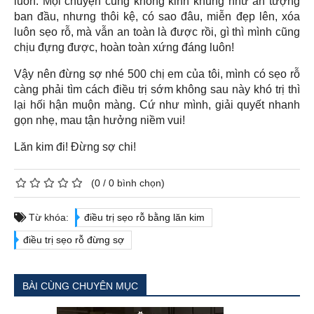
luôn. Mọi chuyện cũng không kinh khủng như ấn tượng
ban đầu, nhưng thôi kệ, có sao đâu, miễn đẹp lên, xóa
luôn sẹo rỗ, mà vẫn an toàn là được rồi, gì thì mình cũng
chịu đựng được, hoàn toàn xứng đáng luôn!
Vậy nên đừng sợ nhé 500 chị em của tôi, mình có sẹo rỗ
càng phải tìm cách điều trị sớm không sau này khó trị thì
lại hối hận muộn màng. Cứ như mình, giải quyết nhanh
gọn nhẹ, mau tận hưởng niềm vui!
Lăn kim đi! Đừng sợ chi!
(
0
/
0
bình chọn)
Từ khóa:
điều trị sẹo rỗ bằng lăn kim
điều trị sẹo rỗ đừng sợ
BÀI CÙNG CHUYÊN MỤC