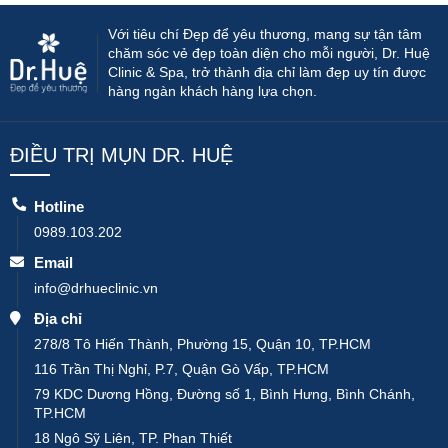
Với tiêu chí Đẹp để yêu thương, mang sự tận tâm
chăm sóc vẻ đẹp toàn diện cho mỗi người, Dr. Huệ
Clinic & Spa, trở thành địa chỉ làm đẹp uy tín được
hàng ngàn khách hàng lựa chọn.
ĐIỀU TRỊ MỤN DR. HUỆ
Hotline
0989.103.202
Email
info@drhueclinic.vn
Địa chỉ
278/8 Tô Hiến Thành, Phường 15, Quận 10, TP.HCM
116 Trần Thị Nghỉ, P.7, Quận Gò Vấp, TP.HCM
79 KDC Dương Hồng, Đường số 1, Bình Hưng, Bình Chánh,
TP.HCM
18 Ngô Sỹ Liên, TP. Phan Thiết