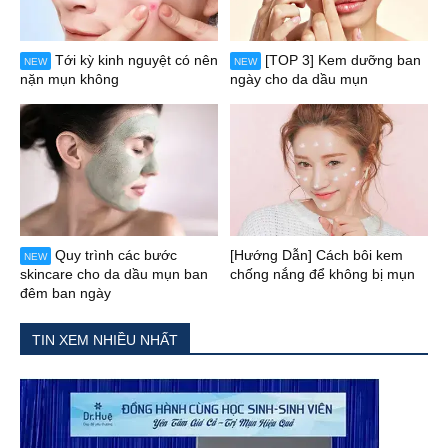
Tới kỳ kinh nguyệt có nên
[TOP 3] Kem dưỡng ban
NEW
NEW
nặn mụn không
ngày cho da dầu mụn
Quy trình các bước
[Hướng Dẫn] Cách bôi kem
NEW
skincare cho da dầu mụn ban
chống nắng để không bị mụn
đêm ban ngày
TIN XEM NHIỀU NHẤT