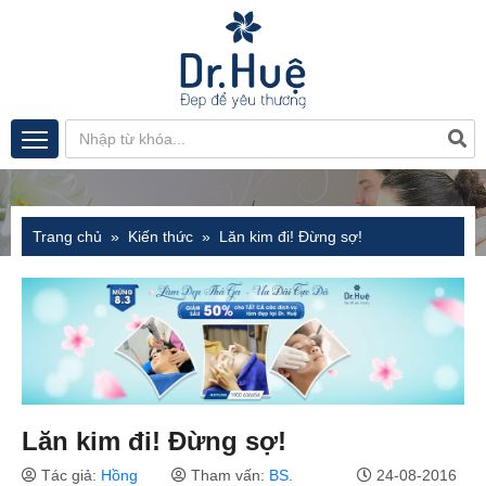
Trang chủ
Kiến thức
Lăn kim đi! Đừng sợ!
Lăn kim đi! Đừng sợ!
Tác giả:
Hồng
Tham vấn:
BS.
24-08-2016