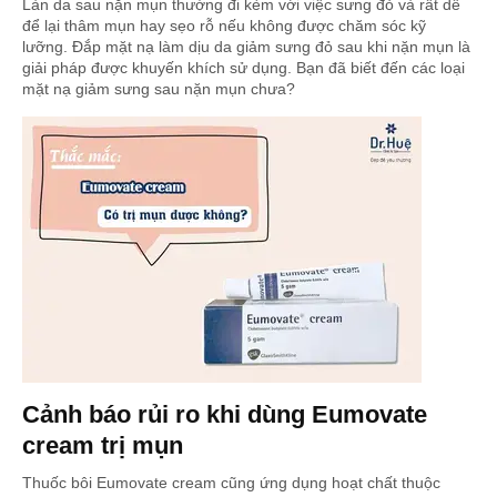
Làn da sau nặn mụn thường đi kèm với việc sưng đỏ và rất dễ
để lại thâm mụn hay sẹo rỗ nếu không được chăm sóc kỹ
lưỡng. Đắp mặt nạ làm dịu da giảm sưng đỏ sau khi nặn mụn là
giải pháp được khuyến khích sử dụng. Bạn đã biết đến các loại
mặt nạ giảm sưng sau nặn mụn chưa?
Cảnh báo rủi ro khi dùng Eumovate
cream trị mụn
Thuốc bôi Eumovate cream cũng ứng dụng hoạt chất thuộc