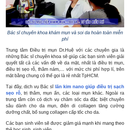
Bác sĩ chuyên khoa khám mụn và soi da hoàn toàn miễn
phí
Trung tâm Điều trị mụn Dr.Huệ với các chuyên gia là
những Bác sĩ chuyên khoa sẽ giúp các bạn sinh viên giải
quyết tất cả các vấn đề về da mặt, nhất là điều trị mụn,
điều trị sẹo rỗ, thâm nám,… với mức chi phí hợp lí, trên
mặt bằng chung có thể gọi là rẻ nhất TpHCM.
Tại đây, dịch vụ Bác sĩ
lăn kim nano giúp điều trị sạch
sẹo rỗ
, trị thâm, mụn ẩn, các loại mụn khác. Ngoài ra
trung tâm còn có dịch vụ chăm sóc da đặc biệt chuyên
sâu dành cho da mụn, điện di collagen tăng cường
dưỡng chất, bổ sung collagen cấp tốc cho da.
Các bạn sinh viên sẽ được giảm giá mạnh khi mang theo
thẻ học sinh, sinh viên.