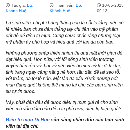
Tác giả:
BS.
Tham vấn:
BS.
10-05-2023
Khánh Huệ
Khánh Huệ
09:13
Là sinh viên, chi phí hàng tháng còn là nỗi lo lắng, nên có
lẽ nhiều bạn chưa dám thẳng tay chi tiền vào mỹ phẩm
đắt đỏ để điều trị mụn. Cũng chưa chắc rằng những loại
mỹ phẩm ấy phù hợp và hiệu quả với làn da của bạn.
Những phương pháp thiên nhiên thì quá mất thời gian để
đạt hiệu quả. Hơn nữa, với lối sống sinh viên thường
xuyên bận rộn với bài vở nên việc bị mụn cứ tái đi tái lại,
tình trạng ngày càng nặng nề hơn, lâu dần để lại sẹo rỗ,
vết thâm, da tồi tệ hẳn. Một làn da xấu xí với những nốt
mụn đáng ghét không thể mang lại cho các bạn sinh viên
sự tự tin được.
Vậy, phải đến đâu để được điều trị mụn giá rẻ cho sinh
viên mà vẫn đảm bảo điều trị phù hợp, điều trị hiệu quả?
Điều trị mụn Dr.Huệ
sẵn sàng chào đón các bạn sinh
viên tại địa chỉ: