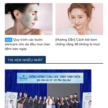
Quy trình các bước
[Hướng Dẫn] Cách bôi kem
NEW
skincare cho da dầu mụn ban
chống nắng để không bị mụn
đêm ban ngày
TIN XEM NHIỀU NHẤT