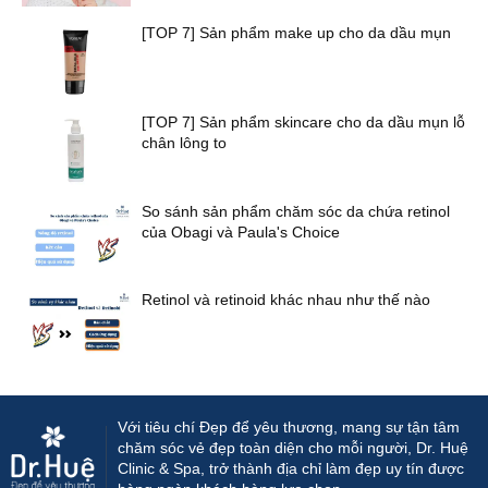
[TOP 7] Sản phẩm make up cho da dầu mụn
[TOP 7] Sản phẩm skincare cho da dầu mụn lỗ
chân lông to
So sánh sản phẩm chăm sóc da chứa retinol
của Obagi và Paula's Choice
Retinol và retinoid khác nhau như thế nào
Với tiêu chí Đẹp để yêu thương, mang sự tận tâm
chăm sóc vẻ đẹp toàn diện cho mỗi người, Dr. Huệ
Clinic & Spa, trở thành địa chỉ làm đẹp uy tín được