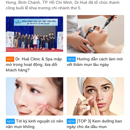
Hưng, Bình Chánh, TP. Hồ Chí Minh, Dr.Huệ đã tổ chức thành
công buổi lễ khai trương chi nhánh thứ 5.
Dr. Huệ Clinic & Spa mập
Hướng dẫn cách làm mờ
HOT
NEW
mờ trong hoạt động, lừa dối
vết thâm mụn lâu ngày
khách hàng?
Tới kỳ kinh nguyệt có nên
[TOP 3] Kem dưỡng ban
NEW
NEW
nặn mụn không
ngày cho da dầu mụn