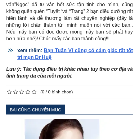
vấn”Ngọc” đã tư vân hết sức tận tình cho mình, cũng
không quên quên “Tuyết “và “Trang” 2 bạn điều dưỡng rất
hiền lành và dễ thương làm rất chuyên nghiệp (đây là
những lời chân thành từ mình muốn nói với các bạn..
Nếu mấy bạn có đọc được mong mây bạn sẽ phát huy
hơn nữa nhé)! Chúc mấy các bạn thành công!!!
xem thêm:
Bạn Tuấn Vĩ cũng có cảm giác rất tốt
trị mụn Dr Huệ
Lưu ý: Tác dụng điều trị khác nhau tùy theo cơ địa và
tình trạng da của mỗi người.
(
0
/
0
bình chọn)
BÀI CÙNG CHUYÊN MỤC