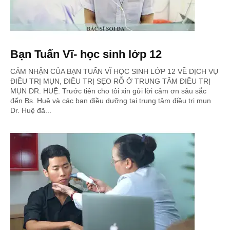
Bạn Tuấn Vĩ- học sinh lớp 12
CẢM NHẬN CỦA BẠN TUẤN VĨ HỌC SINH LỚP 12 VỀ DỊCH VỤ
ĐIỀU TRỊ MỤN, ĐIỀU TRỊ SẸO RỖ Ở TRUNG TÂM ĐIỀU TRỊ
MỤN DR. HUỆ. Trước tiên cho tôi xin gửi lời cảm ơn sâu sắc
đến Bs. Huệ và các bạn điều dưỡng tại trung tâm điều trị mụn
Dr. Huệ đã...