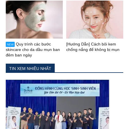
Quy trình các bước
[Hướng Dẫn] Cách bôi kem
NEW
skincare cho da dầu mụn ban
chống nắng để không bị mụn
đêm ban ngày
TIN XEM NHIỀU NHẤT