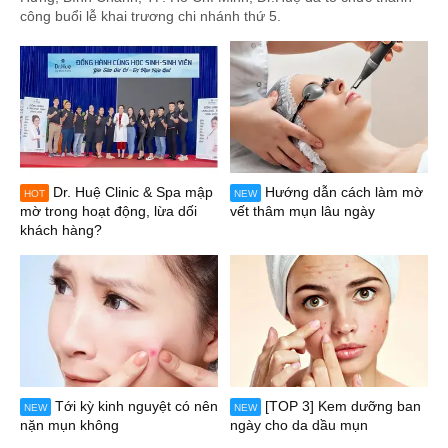
công buổi lễ khai trương chi nhánh thứ 5.
Dr. Huệ Clinic & Spa mập
Hướng dẫn cách làm mờ
HOT
NEW
mờ trong hoạt động, lừa dối
vết thâm mụn lâu ngày
khách hàng?
Tới kỳ kinh nguyệt có nên
[TOP 3] Kem dưỡng ban
NEW
NEW
nặn mụn không
ngày cho da dầu mụn