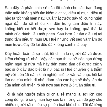
Sau đây là phần chia sẻ của tôi dành cho các bạn đang
thắc mắc không biết tìm kiếm dịch vụ điều trị mụn, điều trị
nào là tốt nhất hiện nay. Quả thật trước đây tôi cũng ngần
ngại đắn đo rất nhiều khi đến trung tâm điều trị này,
không biết có hết được sẹo hay là không, quả thât là
mình cũg đánh liều một phen. Sau hơn 2 tuần điều trị tại
trung tâm điều trị mụn Dr. Huệ những vết sẹo và thâm do
mụn trước đây để lại đều đã không cánh mà bay.
Đây hoàn toàn là sự thật, tôi chính là người đã và được
kiểm chứng rõ nhất. Vậy các bạn thì sao? các bạn đừng
ngần ngại gì nữa mà hãy đến trung tâm để được các y
bác sĩ ở đây đặc biệt là nữ bác sĩ Huệ chuyên gia thẫm
mỹ với trên 15 năm kinh nghiệm sẽ tư vấn và phục hồi lại
làn da của mình đi nhé, đảm bảo các bạn sẽ thấy làn da
của mình cải thiện rõ rệt hơn sau hơn 2-3 tuần điều trị.
Tôi là một người thích đi chia sẻ mang lại lợi ích cho
cộng đồng, rõ ràng mụn hay sẹo là những vấn đề gây cho
nhiều người rất nhiều sự phiền toái khó chịu. Tôi đã từng