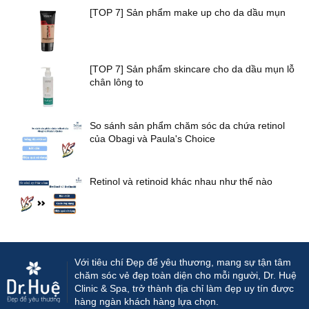
[TOP 7] Sản phẩm make up cho da dầu mụn
[TOP 7] Sản phẩm skincare cho da dầu mụn lỗ
chân lông to
So sánh sản phẩm chăm sóc da chứa retinol
của Obagi và Paula's Choice
Retinol và retinoid khác nhau như thế nào
Với tiêu chí Đẹp để yêu thương, mang sự tận tâm
chăm sóc vẻ đẹp toàn diện cho mỗi người, Dr. Huệ
Clinic & Spa, trở thành địa chỉ làm đẹp uy tín được
hàng ngàn khách hàng lựa chọn.