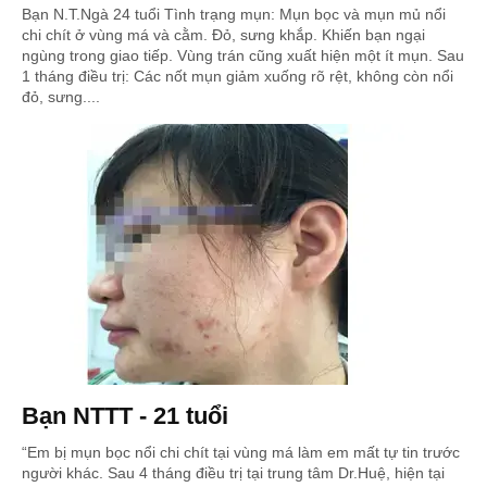
Bạn N.T.Ngà 24 tuổi Tình trạng mụn: Mụn bọc và mụn mủ nổi
chi chít ở vùng má và cằm. Đỏ, sưng khắp. Khiến bạn ngại
ngùng trong giao tiếp. Vùng trán cũng xuất hiện một ít mụn. Sau
1 tháng điều trị: Các nốt mụn giảm xuống rõ rệt, không còn nổi
đỏ, sưng....
Bạn NTTT - 21 tuổi
“Em bị mụn bọc nổi chi chít tại vùng má làm em mất tự tin trước
người khác. Sau 4 tháng điều trị tại trung tâm Dr.Huệ, hiện tại