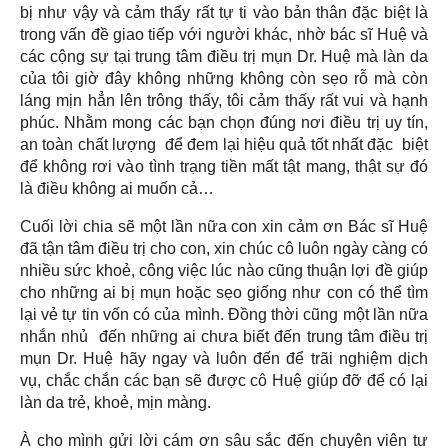
bị như vậy và cảm thấy rất tự ti vào bản thân đặc biệt là
trong vấn đề giao tiếp với người khác, nhờ bác sĩ Huệ và
các cộng sự tại trung tâm điều trị mụn Dr. Huệ mà làn da
của tôi giờ đây không những không còn sẹo rỗ mà còn
láng mịn hẳn lên trông thấy, tôi cảm thấy rất vui và hạnh
phúc. Nhằm mong các bạn chọn đúng nơi điều trị uy tín,
an toàn chất lượng để đem lại hiệu quả tốt nhất đặc biệt
để không rơi vào tình trạng tiền mất tật mang, thật sự đó
là điều không ai muốn cả…
Cuối lời chia sẽ một lần nữa con xin cảm ơn Bác sĩ Huệ
đã tận tâm điều trị cho con, xin chúc cô luôn ngày càng có
nhiều sức khoẻ, công việc lúc nào cũng thuận lợi đề giúp
cho những ai bị mụn hoặc sẹo giống như con có thể tìm
lại vẻ tự tin vốn có của mình. Đồng thời cũng một lần nữa
nhắn nhủ đến những ai chưa biết đến trung tâm điều trị
mụn Dr. Huệ hãy ngay và luôn đến để trãi nghiệm dịch
vụ, chắc chắn các bạn sẽ được cô Huệ giúp đỡ để có lại
làn da trẻ, khoẻ, mịn màng.
À cho mình gửi lời cám ơn sâu sắc đến chuyên viên tư