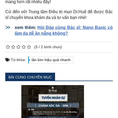
màng hơn rất nhiều đấy!
Cứ đến với Trung tâm Điều trị mụn Dr.Huệ để được Bác
sĩ chuyên khoa khám da và tư vấn bạn nhé!
xem thêm:
Hỏi Đáp cùng Bác sĩ: Nano Basic có
làm da dễ ăn nắng không?
(
5
/
2
bình chọn)
Từ khóa:
lăn kim hiệu quả nhanh
BÀI CÙNG CHUYÊN MỤC