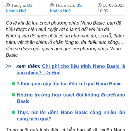
Tác giả:
BS.
Tham vấn:
BS.
15-06-2023
Khánh Huệ
Khánh Huệ
10:00
Có lẽ khi đã lựa chọn phương pháp Nano Basic, bạn đã
hiểu được hiệu quả tuyệt vời của nó đối với làn da.
Những vấn đề nhức nhối về da như mụn ẩn, sẹo rỗ, thâm
nám, vết chân chim, lỗ chân lông to, da thiếu sức sống,…
đều sẽ được giải quyết gọn ghẽ với phương pháp Nano
Basic.
xem thêm:
Chi phí cho liệu trình Nano Basic là
bao nhiêu? - Dr.Huệ
3 thói quen gây tổn hại đến kết quả Nano Basic
Những trường hợp tuyệt đối không đượcNano
Basic
Thực hư lời đồn: Nano Basic càng nhiều lần
càng hiệu quả?
Trong suốt quá trình điều trị hẳn bạn sẽ rất muốn Nano