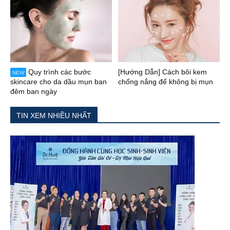
Quy trình các bước
[Hướng Dẫn] Cách bôi kem
NEW
skincare cho da dầu mụn ban
chống nắng để không bị mụn
đêm ban ngày
TIN XEM NHIỀU NHẤT