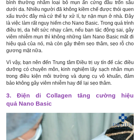
bình thường nhằm loại bỏ mụn ẩn cứng đầu trốn sâu
dưới da. Nhiều người đã không kiềm chế được thói quen
xấu trước đây mà cứ thế tự xử lí, tự nặn mụn ở nhà. Đây
là việc làm rất nguy hiểm cho Nano Basic. Trong quá trình
điều trị, da hết sức nhạy cảm, nếu bạn tác động sai, gây
viêm nhiễm mụn thì không những làm Nano Basic mất đi
hiệu quả của nó, mà còn gây thêm sẹo thâm, sẹo rỗ cho
gương mặt nữa.
Vì vậy, bạn nên đến Trung tâm Điều trị uy tín để các điều
dưỡng có chuyên môn, kinh nghiệm lấy sạch nhân mụn
trong điều kiện môi trường và dụng cụ vô khuẩn, đảm
bảo không gây viêm nhiễm hay để lại sẹo thâm.
3. Điện di Collagen tăng cường hiệu
quả Nano Basic