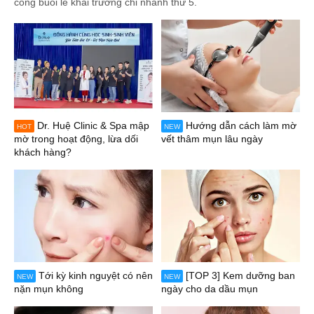
công buổi lễ khai trương chi nhánh thứ 5.
Dr. Huệ Clinic & Spa mập
Hướng dẫn cách làm mờ
HOT
NEW
mờ trong hoạt động, lừa dối
vết thâm mụn lâu ngày
khách hàng?
Tới kỳ kinh nguyệt có nên
[TOP 3] Kem dưỡng ban
NEW
NEW
nặn mụn không
ngày cho da dầu mụn