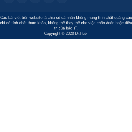
Các bài viết trên website là chia sẻ cá nhân không mang tính chất quảng cáo
chỉ có tính chất tham khảo, không thể thay thế cho việc chẩn đoán hoặc điều
trị của bác sĩ.
Copyright © 2020 Dr.Huệ