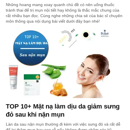
Những hoang mang xoay quanh chủ đề có nên uống thuốc
tránh thai để trị mụn nội tiết hay không là thắc mắc chung của
rất nhiều bạn đọc. Cùng nghe những chia sẻ của bác sĩ chuyên
môn thông qua nội dụng bài viết dưới đây bạn nhé!
TOP 10+ Mặt nạ làm dịu da giảm sưng
đỏ sau khi nặn mụn
Làn da sau nặn mụn thường đi kèm với việc sưng đỏ và rất dễ
để lại thâm mụn hay sẹo rỗ nếu không được chăm sóc kỹ