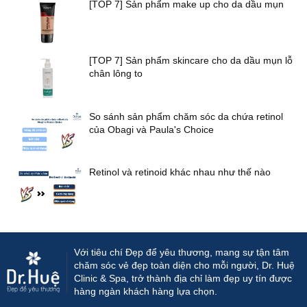
[TOP 7] Sản phẩm make up cho da dầu mụn
[TOP 7] Sản phẩm skincare cho da dầu mụn lỗ
chân lông to
So sánh sản phẩm chăm sóc da chứa retinol
của Obagi và Paula's Choice
Retinol và retinoid khác nhau như thế nào
Với tiêu chí Đẹp để yêu thương, mang sự tận tâm
chăm sóc vẻ đẹp toàn diện cho mỗi người, Dr. Huệ
Clinic & Spa, trở thành địa chỉ làm đẹp uy tín được
hàng ngàn khách hàng lựa chọn.