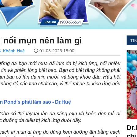
 nổi mụn nên làm gì
TI
. Khánh Huệ
01-03-2023 18:00
ưỡng da bạn mới mua đã làm da bị kích ứng, nổi nhiều
 tin và phiền lòng biết bao. Bạn có biết rằng không phải
àm bạn có làn da mịn mướt, và bóng khỏe đâu. Hầu hết
ồng độ các tinh chất cao, vì thế rất dễ bị kích ứng nếu
m Pond's phải làm sao - Dr.Huệ
oàn có thể lấy lại làn da sáng mịn và khỏe đẹp mà ai
c dưỡng da điều trị kích ứng dưới đây.
Dr.
n cách trị mụn dị ứng do dùng kem dưỡng ẩm bằng cách
chi