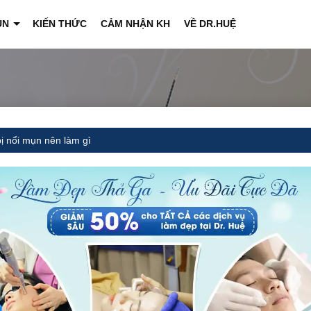
ỤN
KIẾN THỨC
CẢM NHẬN KH
VỀ DR.HUỆ
+
 nổi mụn nên làm gì