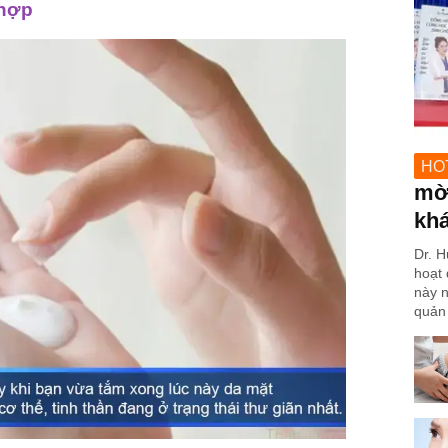
 hợp
HO
mờ 
kh
Dr. H
hoạt 
này n
quản 