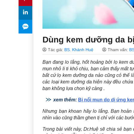
Dùng kem dưỡng da bị
Tác giả:
BS. Khánh Huệ
Tham vấn:
BS
Bạn đang lo lắng, hổt hoảng bởi lọ kem d
mụn nhỏ li ti khó chịu, bạn cảm thấy mất tự
bất cứ lọ kem dưỡng da nào cũng có thể l
các loại kem dưỡng da hiện này đều chứa n
bạn không lựa chọn kỹ càng .
xem thêm:
Bị nổi mụn do dị ứng ke
Nhưng bạn khoan hãy lo lắng. Bạn hoàn t
nhìn vào cũng thầm ghen tị chỉ với các bướ
Trong bài viết này, Dr.Huệ sẽ chia sẻ bạ