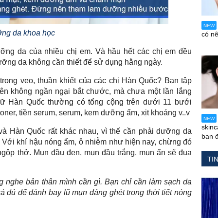
NEW
ng da khoa học
có n
ưỡng da của nhiều chị em. Và hầu hết các chị em đều
ưỡng da không cần thiết để sử dụng hằng ngày.
rong veo, thuần khiết của các chị Hàn Quốc? Bạn tập
n không ngần ngại bắt chước, mà chưa một lần lắng
nữ Hàn Quốc thường có tổng cộng trên dưới 11 bưới
ner, tiền serum, serum, kem dưỡng ẩm, xịt khoáng v..v
NEW
skin
 và Hàn Quốc rất khác nhau, vì thế cần phải dưỡng da
ban 
 ở. Với khí hậu nóng ẩm, ô nhiễm như hiện nay, chừng đó
 ngộp thở. Mụn đầu đen, mụn đầu trắng, mụn ẩn sẽ đua
TI
g nghe bản thân mình cần gì. Bạn chỉ cần làm sạch da
đủ để đánh bay lũ mụn đáng ghét trong thời tiết nóng