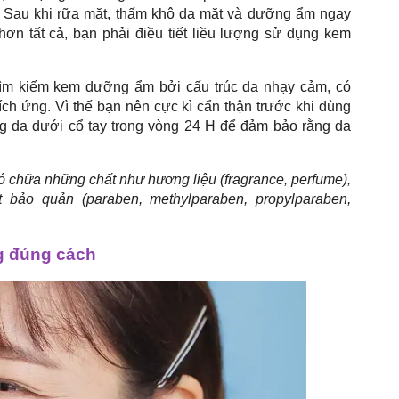
u. Sau khi rữa mặt, thấm khô da mặt và dưỡng ẩm ngay
ơn tất cả, bạn phải điều tiết liều lượng sử dụng kem
 tìm kiếm kem dưỡng ẩm bởi cấu trúc da nhạy cảm, có
kích ứng. Vì thế bạn nên cực kì cẩn thận trước khi dùng
 da dưới cổ tay trong vòng 24 H để đảm bảo rằng da
ó chữa những chất như hương liệu (fragrance, perfume),
hất bảo quản (paraben, methylparaben, propylparaben,
g đúng cách