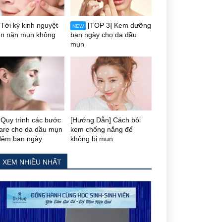
Tới kỳ kinh nguyệt
[TOP 3] Kem dưỡng
NEW
ên nặn mụn không
ban ngày cho da dầu
mụn
Quy trình các bước
[Hướng Dẫn] Cách bôi
care cho da dầu mụn
kem chống nắng để
đêm ban ngày
không bị mụn
N XEM NHIỀU NHẤT