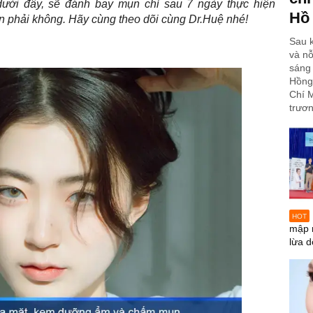
 dưới đây, sẽ đánh bay mụn chỉ sau 7 ngày thực hiện
Hồ
ẫn phải không. Hãy cùng theo dõi cùng Dr.Huệ nhé!
Sau k
và nỗ
sáng 
Hồng
Chí M
trươn
HOT
mập 
lừa d