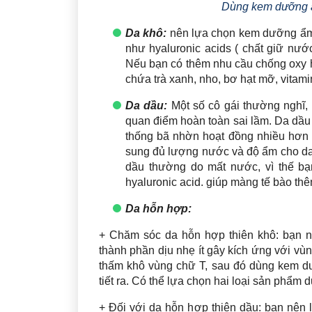
Dùng kem dưỡng ẩ
Da khô:
nên lựa chọn kem dưỡng ẩm 
như hyaluronic acids ( chất giữ nước)
Nếu bạn có thêm nhu cầu chống oxy 
chứa trà xanh, nho, bơ hạt mỡ, vita
Da dầu:
Một số cô gái thường nghĩ,
quan điểm hoàn toàn sai lầm. Da dầu 
thống bã nhờn hoạt đồng nhiều hơn 
sung đủ lượng nước và độ ẩm cho da,
dầu thường do mất nước, vì thế b
hyaluronic acid. giúp màng tế bào th
Da hỗn hợp:
+ Chăm sóc da hỗn hợp thiên khô: bạn n
thành phần dịu nhẹ ít gây kích ứng với vù
thấm khô vùng chữ T, sau đó dùng kem d
tiết ra. Có thể lựa chọn hai loại sản phẩm 
+ Đối với da hỗn hợp thiên dầu: bạn nê