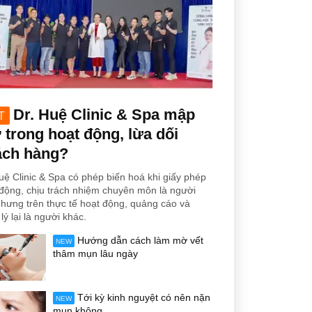
Dr. Huệ Clinic & Spa mập
T
trong hoạt động, lừa dối
ách hàng?
uệ Clinic & Spa có phép biến hoá khi giấy phép
động, chịu trách nhiệm chuyên môn là người
hưng trên thực tế hoạt động, quảng cáo và
lý lại là người khác.
Hướng dẫn cách làm mờ vết
NEW
thâm mụn lâu ngày
Tới kỳ kinh nguyệt có nên nặn
NEW
mụn không