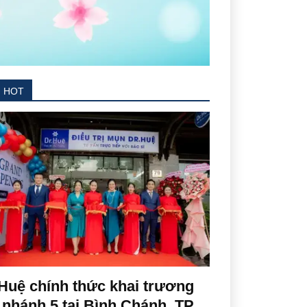
N HOT
Huệ chính thức khai trương
 nhánh 5 tại Bình Chánh, TP.