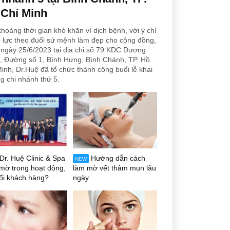
 Chí Minh
hoảng thời gian khó khăn vì dịch bệnh, với ý chí
 lực theo đuổi sứ mệnh làm đẹp cho cộng đồng,
ngày 25/6/2023 tại địa chỉ số 79 KDC Dương
, Đường số 1, Bình Hưng, Bình Chánh, TP. Hồ
inh, Dr.Huệ đã tổ chức thành công buổi lễ khai
g chi nhánh thứ 5.
Dr. Huệ Clinic & Spa
Hướng dẫn cách
NEW
mờ trong hoạt động,
làm mờ vết thâm mụn lâu
ối khách hàng?
ngày