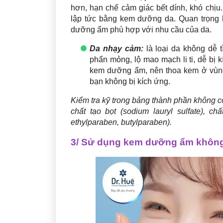
hơn, hạn chế cảm giác bết dính, khó chị
lập tức bằng kem dưỡng da. Quan trọng h
dưỡng ẩm phù hợp với nhu cầu của da.
Da nhạy cảm:
là loại da không dễ
phẩn mỏng, lộ mao mạch li ti, dễ bị 
kem dưỡng ẩm, nên thoa kem ở vùng
bạn không bị kích ứng.
Kiểm tra kỹ trong bảng thành phần không c
chất tạo bọt (sodium lauryl sulfate), c
ethylparaben, butylparaben).
3/ Sử dụng kem dưỡng ẩm khôn