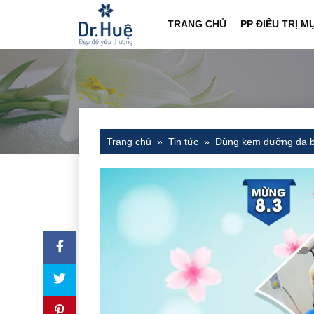
TRANG CHỦ
PP ĐIỀU TRỊ M
Trang chủ
Tin tức
Dùng kem dưỡng da bị