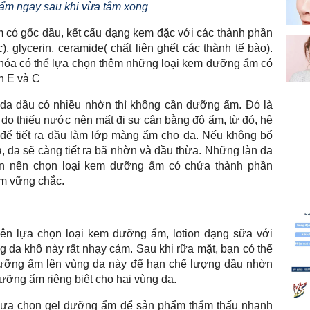
m ngay sau khi vừa tắm xong
có gốc dầu, kết cấu dạng kem đặc với các thành phần
, glycerin, ceramide( chất liên ghết các thành tế bào).
hóa có thể lựa chọn thêm những loại kem dưỡng ẩm có
min E và C
 da dầu có nhiều nhờn thì không cần dưỡng ẩm. Đó là
do thiếu nước nên mất đi sự cân bằng độ ẩm, từ đó, hệ
để tiết ra dầu làm lớp màng ẩm cho da. Nếu không bổ
 da sẽ càng tiết ra bã nhờn và dầu thừa. Những làn da
ạn nên chọn loại kem dưỡng ẩm có chứa thành phần
êm vững chắc.
ên lựa chọn loại kem dưỡng ẩm, lotion dạng sữa với
ng da khô này rất nhạy cảm. Sau khi rữa mặt, bạn có thể
ưỡng ẩm lên vùng da này để hạn chế lượng dầu nhờn
dưỡng ẩm riêng biệt cho hai vùng da.
n lựa chọn gel dưỡng ẩm để sản phẩm thẩm thấu nhanh