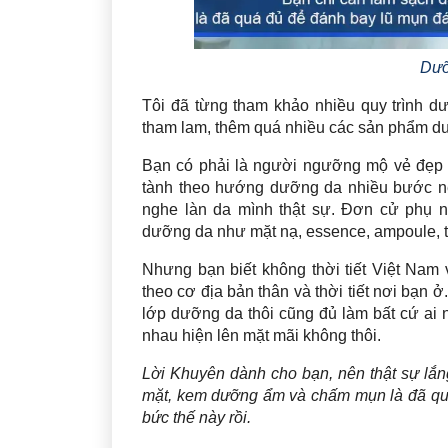
Dưỡ
Tôi đã từng tham khảo nhiều quy trình d
tham lam, thêm quá nhiều các sản phẩm d
Bạn có phải là người ngưỡng mộ vẻ đẹp t
tành theo hướng dưỡng da nhiều bước nê
nghe làn da mình thật sự. Đơn cử phụ 
dưỡng da như mặt nạ, essence, ampoule, to
Nhưng bạn biết không thời tiết Việt Nam
theo cơ địa bản thân và thời tiết nơi bạn
lớp dưỡng da thôi cũng đủ làm bất cứ ai
nhau hiện lên mặt mãi không thôi.
Lời Khuyên dành cho bạn, nên thật sự lắn
mặt, kem dưỡng ẩm và chấm mụn là đã quá 
bức thế này rồi.