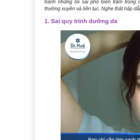
tránh những lỗi sai phổ biến trầm trọng
thường xuyên và liên tục. Nghe thật hấp d
1. Sai quy trình dưỡng da