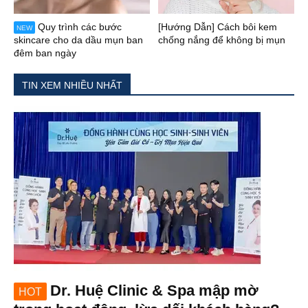
Quy trình các bước
[Hướng Dẫn] Cách bôi kem
NEW
skincare cho da dầu mụn ban
chống nắng để không bị mụn
đêm ban ngày
TIN XEM NHIỀU NHẤT
Dr. Huệ Clinic & Spa mập mờ
HOT