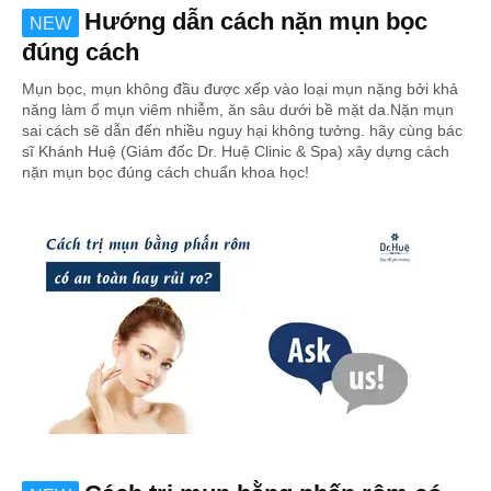
Hướng dẫn cách nặn mụn bọc
NEW
đúng cách
Mụn bọc, mụn không đầu được xếp vào loại mụn nặng bởi khả
năng làm ổ mụn viêm nhiễm, ăn sâu dưới bề mặt da.Nặn mụn
sai cách sẽ dẫn đến nhiều nguy hại không tưởng. hãy cùng bác
sĩ Khánh Huệ (Giám đốc Dr. Huệ Clinic & Spa) xây dựng cách
nặn mụn bọc đúng cách chuẩn khoa học!