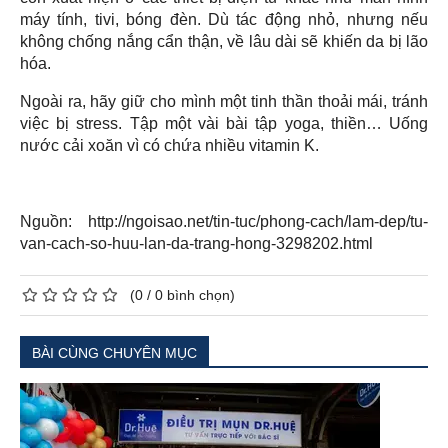
máy tính, tivi, bóng đèn. Dù tác động nhỏ, nhưng nếu
không chống nắng cẩn thận, về lâu dài sẽ khiến da bị lão
hóa.
Ngoài ra, hãy giữ cho mình một tinh thần thoải mái, tránh
việc bị stress. Tập một vài bài tập yoga, thiền… Uống
nước cải xoăn vì có chứa nhiều vitamin K.
Nguồn: http://ngoisao.net/tin-tuc/phong-cach/lam-dep/tu-
van-cach-so-huu-lan-da-trang-hong-3298202.html
(
0
/
0
bình chọn)
BÀI CÙNG CHUYÊN MỤC