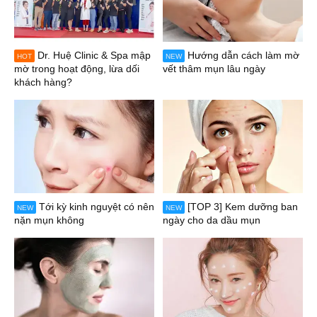
Dr. Huệ Clinic & Spa mập
Hướng dẫn cách làm mờ
HOT
NEW
mờ trong hoạt động, lừa dối
vết thâm mụn lâu ngày
khách hàng?
Tới kỳ kinh nguyệt có nên
[TOP 3] Kem dưỡng ban
NEW
NEW
nặn mụn không
ngày cho da dầu mụn