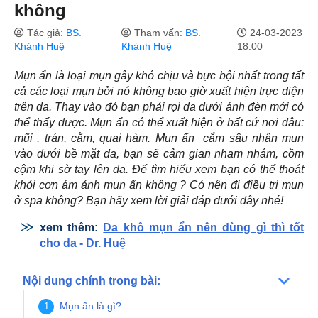
không
Tác giả:
BS.
Tham vấn:
BS.
24-03-2023
Khánh Huệ
Khánh Huệ
18:00
Mụn ẩn là loại mụn gây khó chịu và bực bội nhất trong tất
cả các loại mụn bởi nó không bao giờ xuất hiện trực diện
trên da. Thay vào đó bạn phải rọi da dưới ánh đèn mới có
thể thấy được. Mụn ẩn có thể xuất hiện ở bất cứ nơi đâu:
mũi , trán, cằm, quai hàm. Mụn ẩn cắm sâu nhân mụn
vào dưới bề mặt da, bạn sẽ cảm gian nham nhám, cồm
cộm khi sờ tay lên da. Để tìm hiểu xem bạn có thể thoát
khỏi cơn ám ảnh mụn ẩn không ? Có nên đi điều trị mụn
ở spa không? Bạn hãy xem lời giải đáp dưới đây nhé!
xem thêm:
Da khô mụn ẩn nên dùng gì thì tốt
cho da - Dr. Huệ
Nội dung chính trong bài:
Mụn ẩn là gì?