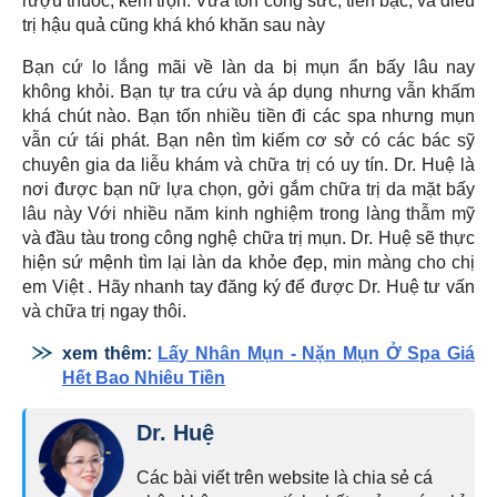
rượu thuốc, kem trộn. Vừa tốn công sức, tiền bạc, và điều
trị hậu quả cũng khá khó khăn sau này
Bạn cứ lo lắng mãi về làn da bị mụn ẩn bấy lâu nay
không khỏi. Bạn tự tra cứu và áp dụng nhưng vẫn khấm
khá chút nào. Bạn tốn nhiều tiền đi các spa nhưng mụn
vẫn cứ tái phát. Bạn nên tìm kiếm cơ sở có các bác sỹ
chuyên gia da liễu khám và chữa trị có uy tín. Dr. Huệ là
nơi được bạn nữ lựa chọn, gởi gắm chữa trị da mặt bấy
lâu này Với nhiều năm kinh nghiệm trong làng thẫm mỹ
và đầu tàu trong công nghệ chữa trị mụn. Dr. Huệ sẽ thực
hiện sứ mệnh tìm lại làn da khỏe đẹp, min màng cho chị
em Việt . Hãy nhanh tay đăng ký để được Dr. Huệ tư vấn
và chữa trị ngay thôi.
xem thêm:
Lấy Nhân Mụn - Nặn Mụn Ở Spa Giá
Hết Bao Nhiêu Tiền
Dr. Huệ
Các bài viết trên website là chia sẻ cá