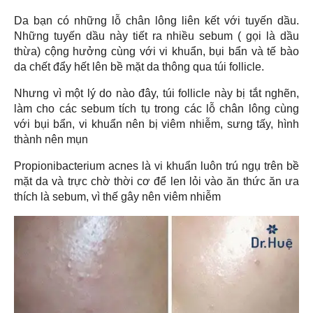
Da bạn có những lỗ chân lông liên kết với tuyến dầu.
Những tuyến dầu này tiết ra nhiều sebum ( gọi là dầu
thừa) cộng hưởng cùng với vi khuẩn, bụi bẩn và tế bào
da chết đẩy hết lên bề mặt da thông qua túi follicle.
Nhưng vì một lý do nào đây, túi follicle này bị tắt nghẽn,
làm cho các sebum tích tụ trong các lỗ chân lông cùng
với bụi bẩn, vi khuẩn nên bị viêm nhiễm, sưng tấy, hình
thành nên mụn
Propionibacterium acnes là vi khuẩn luôn trú ngụ trên bề
mặt da và trực chờ thời cơ để len lỏi vào ăn thức ăn ưa
thích là sebum, vì thế gây nên viêm nhiễm