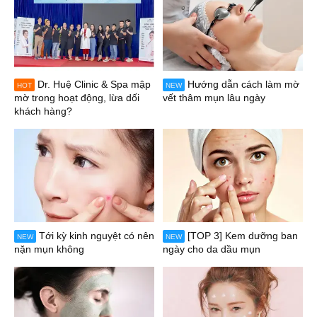
Dr. Huệ Clinic & Spa mập
Hướng dẫn cách làm mờ
HOT
NEW
mờ trong hoạt động, lừa dối
vết thâm mụn lâu ngày
khách hàng?
Tới kỳ kinh nguyệt có nên
[TOP 3] Kem dưỡng ban
NEW
NEW
nặn mụn không
ngày cho da dầu mụn