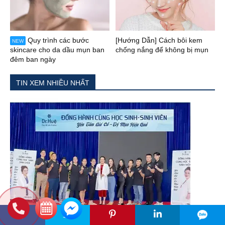
Quy trình các bước
[Hướng Dẫn] Cách bôi kem
NEW
skincare cho da dầu mụn ban
chống nắng để không bị mụn
đêm ban ngày
TIN XEM NHIỀU NHẤT