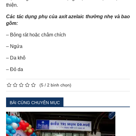
thiện.
Các tác dụng phụ của axit azelaic thường nhẹ và bao
gồm:
– Bỏng rát hoặc châm chích
– Ngứa
– Da khô
– Đỏ da
(
5
/
2
bình chọn)
BÀI CÙNG CHUYÊN MỤC