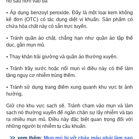
nó sâu hơn vào da
• Áp dụng benzoyl peroxide. Đây là một loại kem không
kê đơn (OTC) có tác dụng diệt vi khuẩn. Sản phẩm có
chứa hóa chất này có sẵn trực tuyến.
• Tránh quần áo chật, chẳng hạn như quần áo tập thể
dục, gần mụn mủ.
• Thay khăn trải giường và quần áo thường xuyên.
• Tránh trầy xước hoặc nổi mụn vì điều này có thể làm
tăng nguy cơ nhiễm trùng thêm.
• Tránh sử dụng trang điểm xung quanh khu vực bị ảnh
hưởng.
Giữ cho khu vực sạch sẽ. Tránh chạm vào mụn và làm
sạch nó thường xuyên để ngăn chặn sự lây nhiễm và tạo
ra nhiều mụn mủ. Điều này đặc biệt quan trọng đối với
những người bị nhiễm tụ cầu khuẩn.
xem thêm:
Mụn mủ bị vỡ chảy máu phải làm sao