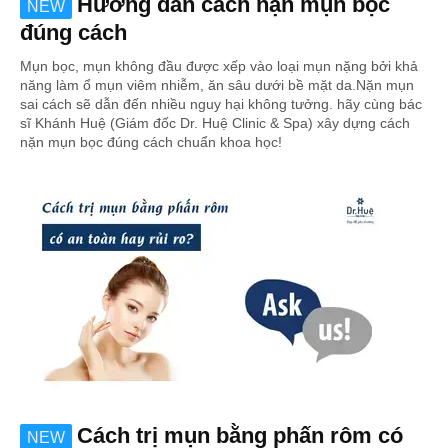
Hướng dẫn cách nặn mụn bọc
NEW
đúng cách
Mụn bọc, mụn không đầu được xếp vào loại mụn nặng bởi khả
năng làm ổ mụn viêm nhiễm, ăn sâu dưới bề mặt da.Nặn mụn
sai cách sẽ dẫn đến nhiều nguy hại không tưởng. hãy cùng bác
sĩ Khánh Huệ (Giám đốc Dr. Huệ Clinic & Spa) xây dựng cách
nặn mụn bọc đúng cách chuẩn khoa học!
Cách trị mụn bằng phấn rôm có
NEW