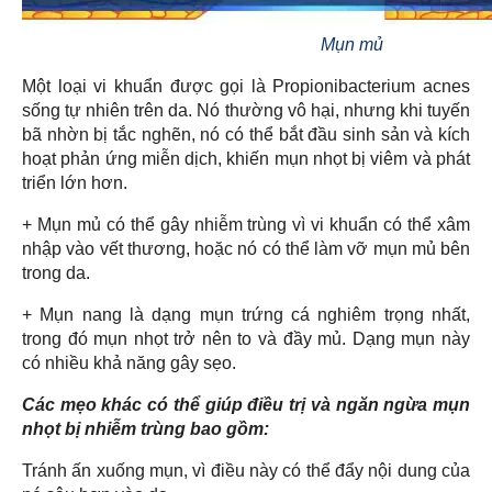
Mụn mủ
Một loại vi khuẩn được gọi là Propionibacterium acnes
sống tự nhiên trên da. Nó thường vô hại, nhưng khi tuyến
bã nhờn bị tắc nghẽn, nó có thể bắt đầu sinh sản và kích
hoạt phản ứng miễn dịch, khiến mụn nhọt bị viêm và phát
triển lớn hơn.
+ Mụn mủ có thể gây nhiễm trùng vì vi khuẩn có thể xâm
nhập vào vết thương, hoặc nó có thể làm vỡ mụn mủ bên
trong da.
+ Mụn nang là dạng mụn trứng cá nghiêm trọng nhất,
trong đó mụn nhọt trở nên to và đầy mủ. Dạng mụn này
có nhiều khả năng gây sẹo.
Các mẹo khác có thể giúp điều trị và ngăn ngừa mụn
nhọt bị nhiễm trùng bao gồm:
Tránh ấn xuống mụn, vì điều này có thể đẩy nội dung của