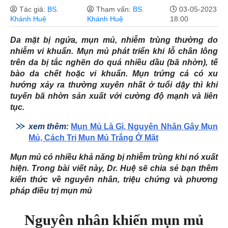
Tác giả:
BS.
Tham vấn:
BS.
03-05-2023
Khánh Huệ
Khánh Huệ
18:00
Da mặt bị ngứa, mụn mủ, nhiễm trùng thường do
nhiễm vi khuẩn. Mụn mủ phát triển khi lỗ chân lông
trên da bị tắc nghẽn do quá nhiều dầu (bã nhờn), tế
bào da chết hoặc vi khuẩn. Mụn trứng cá có xu
hướng xảy ra thường xuyên nhất ở tuổi dậy thì khi
tuyến bã nhờn sản xuất với cường độ mạnh và liên
tục.
xem thêm:
Mụn Mủ Là Gì, Nguyên Nhân Gây Mụn
Mủ, Cách Trị Mụn Mủ Trắng Ở Mặt
Mụn mủ có nhiều khả năng bị nhiễm trùng khi nó xuất
hiện. Trong bài viết này, Dr. Huệ sẽ chia sẻ bạn thêm
kiến thức về nguyên nhân, triệu chứng và phương
pháp điều trị mụn mủ
Nguyên nhân khiến mụn mủ