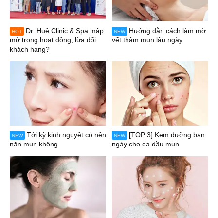
Dr. Huệ Clinic & Spa mập
Hướng dẫn cách làm mờ
HOT
NEW
mờ trong hoạt động, lừa dối
vết thâm mụn lâu ngày
khách hàng?
Tới kỳ kinh nguyệt có nên
[TOP 3] Kem dưỡng ban
NEW
NEW
nặn mụn không
ngày cho da dầu mụn