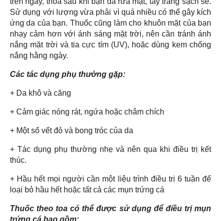
trên ngày, thoa sau khi bạn đã rữa mặt, tẩy trang sạch sẽ.
Sử dụng với lượng vừa phải vì quá nhiều có thể gây kích
ứng da của bạn. Thuốc cũng làm cho khuôn mặt của bạn
nhạy cảm hơn với ánh sáng mặt trời, nên cần tránh ánh
nắng mặt trời và tia cực tím (UV), hoặc dùng kem chống
nắng hằng ngày.
Các tác dụng phụ thường gặp:
+ Da khô và căng
+ Cảm giác nóng rát, ngứa hoặc châm chích
+ Một số vết đỏ và bong tróc của da
+ Tác dụng phụ thường nhẹ và nên qua khi điều trị kết
thúc.
+ Hầu hết mọi người cần một liệu trình điều trị 6 tuần để
loại bỏ hầu hết hoặc tất cả các mụn trứng cá
Thuốc theo toa có thể được sử dụng để điều trị mụn
trứng cá bao gồm: