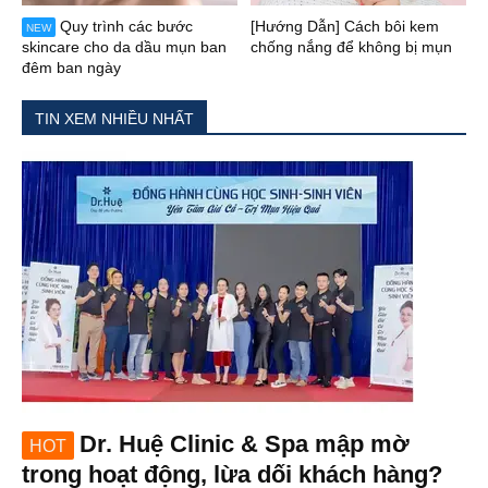
Quy trình các bước
[Hướng Dẫn] Cách bôi kem
NEW
skincare cho da dầu mụn ban
chống nắng để không bị mụn
đêm ban ngày
TIN XEM NHIỀU NHẤT
Dr. Huệ Clinic & Spa mập mờ
HOT
trong hoạt động, lừa dối khách hàng?