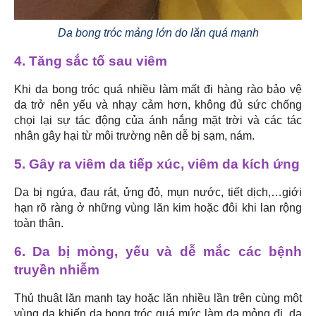
Da bong tróc mảng lớn do lăn quá mạnh
4. Tăng sắc tố sau viêm
Khi da bong tróc quá nhiều làm mất đi hàng rào bảo vệ
da trở nên yếu và nhạy cảm hơn, không đủ sức chống
chọi lại sự tác động của ánh nắng mặt trời và các tác
nhân gây hại từ môi trường nên dễ bị sạm, nám.
5. Gây ra viêm da tiếp xúc, viêm da kích ứng
Da bị ngứa, đau rát, ửng đỏ, mụn nước, tiết dịch,…giới
hạn rõ ràng ở những vùng lăn kim hoặc đôi khi lan rộng
toàn thân.
6. Da bị mỏng, yếu và dễ mắc các bệnh
truyền nhiễm
Thủ thuật lăn mạnh tay hoặc lăn nhiều lần trên cùng một
vùng da khiến da bong tróc quá mức làm da mỏng đi, da