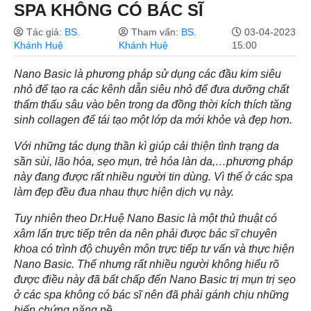
SPA KHÔNG CÓ BÁC SĨ
Tác giả:
BS.
Tham vấn:
BS.
03-04-2023
Khánh Huệ
Khánh Huệ
15:00
Nano Basic là phương pháp sử dụng các đầu kim siêu
nhỏ để tạo ra các kênh dẫn siêu nhỏ để đưa dưỡng chất
thẩm thấu sâu vào bên trong da đồng thời kích thích tăng
sinh collagen để tái tạo một lớp da mới khỏe và đẹp hơn.
Với những tác dụng thần kì giúp cải thiện tình trạng da
sần sùi, lão hóa, sẹo mụn, trẻ hóa làn da,…phương pháp
này đang được rất nhiều người tin dùng. Vì thế ở các spa
làm đẹp đều đua nhau thực hiện dịch vụ này.
Tuy nhiên theo Dr.Huệ Nano Basic là một thủ thuật có
xâm lấn trực tiếp trên da nên phải được bác sĩ chuyên
khoa có trình độ chuyên môn trực tiếp tư vấn và thực hiện
Nano Basic. Thế nhưng rất nhiều người không hiểu rõ
được điều này đã bất chấp đến Nano Basic trị mụn trị sẹo
ở các spa không có bác sĩ nên đã phải gánh chịu những
biến chứng nặng nề.