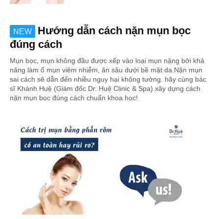
Hướng dẫn cách nặn mụn bọc
NEW
đúng cách
Mụn bọc, mụn không đầu được xếp vào loại mụn nặng bởi khả
năng làm ổ mụn viêm nhiễm, ăn sâu dưới bề mặt da.Nặn mụn
sai cách sẽ dẫn đến nhiều nguy hại không tưởng. hãy cùng bác
sĩ Khánh Huệ (Giám đốc Dr. Huệ Clinic & Spa) xây dựng cách
nặn mụn bọc đúng cách chuẩn khoa học!