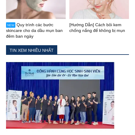
Quy trình các bước
[Hướng Dẫn] Cách bôi kem
NEW
skincare cho da dầu mụn ban
chống nắng để không bị mụn
đêm ban ngày
TIN XEM NHIỀU NHẤT