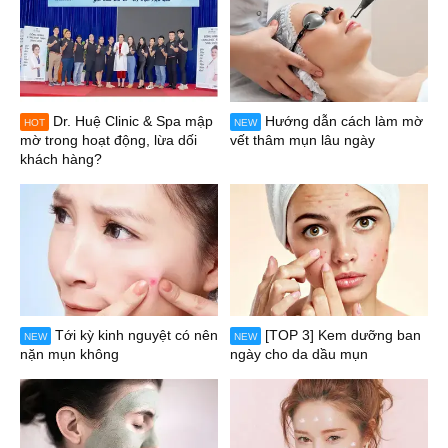
Dr. Huệ Clinic & Spa mập
Hướng dẫn cách làm mờ
HOT
NEW
mờ trong hoạt động, lừa dối
vết thâm mụn lâu ngày
khách hàng?
Tới kỳ kinh nguyệt có nên
[TOP 3] Kem dưỡng ban
NEW
NEW
nặn mụn không
ngày cho da dầu mụn