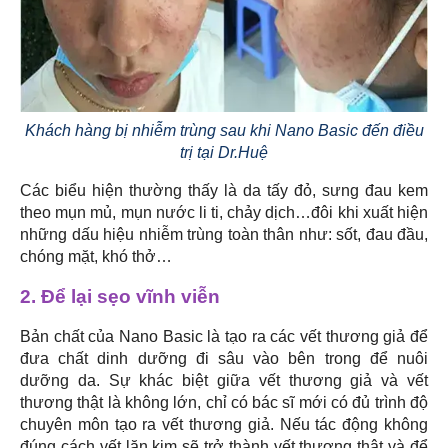
Khách hàng bị nhiễm trùng sau khi Nano Basic đến điều
trị tại Dr.Huệ
Các biểu hiện thường thấy là da tấy đỏ, sưng đau kem
theo mụn mủ, mụn nước li ti, chảy dịch…đôi khi xuất hiện
những dấu hiệu nhiễm trùng toàn thân như: sốt, đau đầu,
chóng mặt, khó thở…
2. Để lại sẹo vĩnh viễn
Bản chất của Nano Basic là tạo ra các vết thương giả để
đưa chất dinh dưỡng đi sâu vào bên trong để nuôi
dưỡng da. Sự khác biệt giữa vết thương giả và vết
thương thật là không lớn, chỉ có bác sĩ mới có đủ trình độ
chuyên môn tạo ra vết thương giả. Nếu tác động không
đúng cách vết lăn kim sẽ trở thành vết thương thật và để