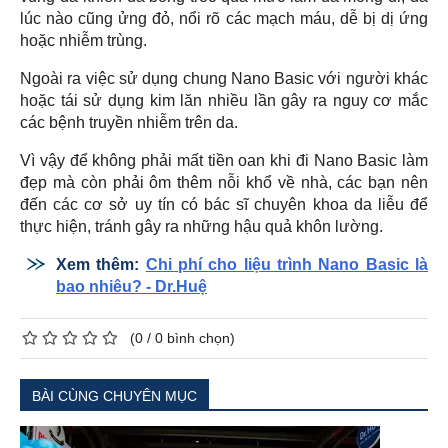
lúc nào cũng ửng đỏ, nổi rõ các mạch máu, dễ bị dị ứng
hoặc nhiễm trùng.
Ngoài ra việc sử dụng chung Nano Basic với người khác
hoặc tái sử dụng kim lăn nhiều lần gây ra nguy cơ mắc
các bệnh truyền nhiễm trên da.
Vì vậy để không phải mất tiền oan khi đi Nano Basic làm
đẹp mà còn phải ôm thêm nỗi khổ về nhà, các bạn nên
đến các cơ sở uy tín có bác sĩ chuyên khoa da liễu để
thực hiện, tránh gây ra những hậu quả khôn lường.
Xem thêm:
Chi phí cho liệu trình Nano Basic là
bao nhiêu? - Dr.Huệ
(
0
/
0
bình chọn)
BÀI CÙNG CHUYÊN MỤC